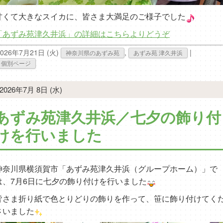
甘くて大きなスイカに、皆さま大満足のご様子でした
「あずみ苑津久井浜」の詳細はこちらよりどうぞ
2026年7月21日 (火)
,
|
神奈川県のあずみ苑
あずみ苑 津久井浜
個別ページ
2026年7月 8日 (水)
あずみ苑津久井浜／七夕の飾り付
けを行いました
神奈川県横須賀市「あずみ苑津久井浜（グループホーム）」で
は、7月6日に七夕の飾り付けを行いました
皆さま折り紙で色とりどりの飾りを作って、笹に飾り付けてく
さいました