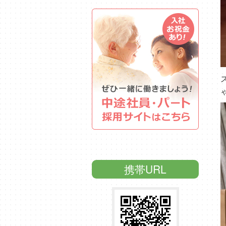
携帯URL