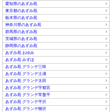
愛知県のあずみ苑
東京都のあずみ苑
栃木県のあずみ苑
神奈川県のあずみ苑
群馬県のあずみ苑
茨城県のあずみ苑
静岡県のあずみ苑
あずみ苑 おゆみ
あずみ苑 みずほ
あずみ苑 グランデ三咲
あずみ苑 グランデ土浦
あずみ苑 グランデ太田
あずみ苑 グランデ宇都宮
あずみ苑 グランデ常盤平
あずみ苑 グランデ平沢
あずみ苑 グランデ柳沢