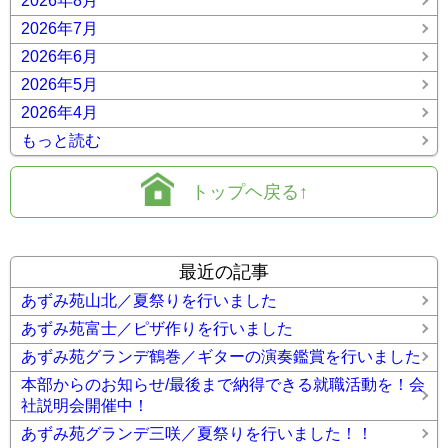
2026年8月
2026年7月
2026年6月
2026年5月
2026年4月
もっと読む
トップヘ戻る↑
最近の記事
あずみ苑山北／夏祭りを行いました
あずみ苑富士／ピザ作りを行いました
あずみ苑グランデ鶴巻／ギターの演奏鑑賞を行いました
本部からのお知らせ/最後まで納得できる就職活動を！会
社説明会開催中！
あずみ苑グランデ三咲／夏祭りを行いました！！