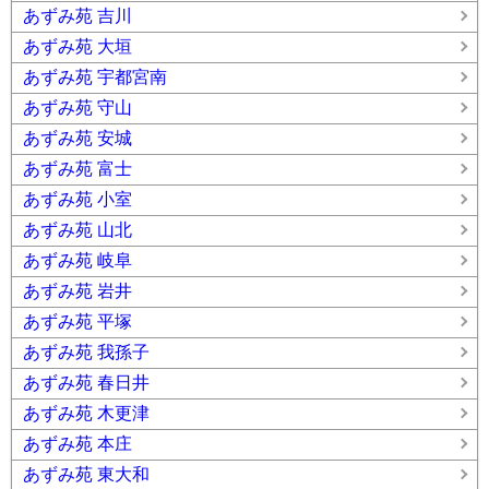
あずみ苑 吉川
あずみ苑 大垣
あずみ苑 宇都宮南
あずみ苑 守山
あずみ苑 安城
あずみ苑 富士
あずみ苑 小室
あずみ苑 山北
あずみ苑 岐阜
あずみ苑 岩井
あずみ苑 平塚
あずみ苑 我孫子
あずみ苑 春日井
あずみ苑 木更津
あずみ苑 本庄
あずみ苑 東大和