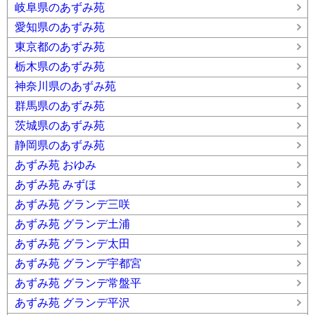
岐阜県のあずみ苑
愛知県のあずみ苑
東京都のあずみ苑
栃木県のあずみ苑
神奈川県のあずみ苑
群馬県のあずみ苑
茨城県のあずみ苑
静岡県のあずみ苑
あずみ苑 おゆみ
あずみ苑 みずほ
あずみ苑 グランデ三咲
あずみ苑 グランデ土浦
あずみ苑 グランデ太田
あずみ苑 グランデ宇都宮
あずみ苑 グランデ常盤平
あずみ苑 グランデ平沢