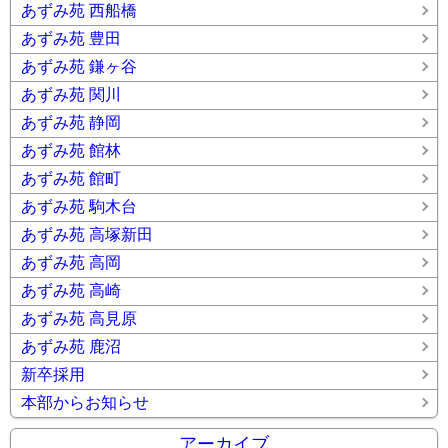
あずみ苑 西船橋
あずみ苑 豊田
あずみ苑 鎌ヶ谷
あずみ苑 関川
あずみ苑 静岡
あずみ苑 館林
あずみ苑 館町
あずみ苑 駒木台
あずみ苑 高塚新田
あずみ苑 高岡
あずみ苑 高崎
あずみ苑 高見原
あずみ苑 鹿沼
新卒採用
本部からお知らせ
アーカイブ