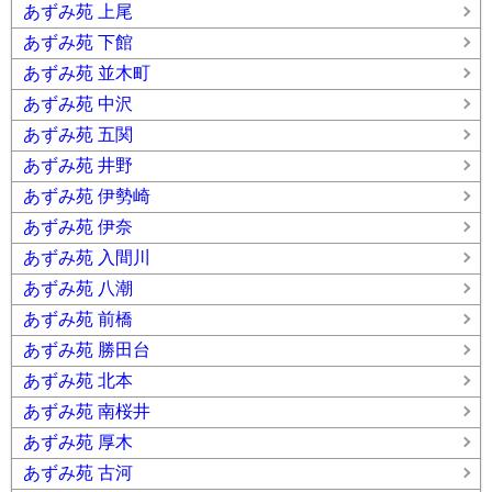
あずみ苑 上尾
あずみ苑 下館
あずみ苑 並木町
あずみ苑 中沢
あずみ苑 五関
あずみ苑 井野
あずみ苑 伊勢崎
あずみ苑 伊奈
あずみ苑 入間川
あずみ苑 八潮
あずみ苑 前橋
あずみ苑 勝田台
あずみ苑 北本
あずみ苑 南桜井
あずみ苑 厚木
あずみ苑 古河