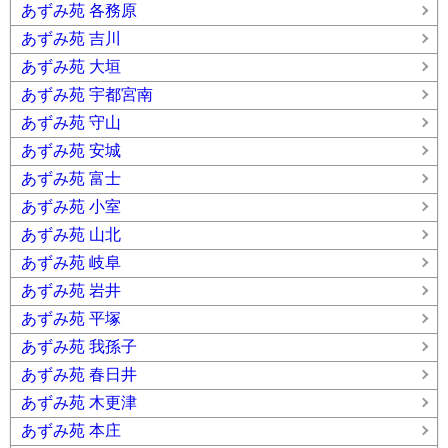
あずみ苑 各務原
あずみ苑 吉川
あずみ苑 大垣
あずみ苑 宇都宮南
あずみ苑 守山
あずみ苑 安城
あずみ苑 富士
あずみ苑 小室
あずみ苑 山北
あずみ苑 岐阜
あずみ苑 岩井
あずみ苑 平塚
あずみ苑 我孫子
あずみ苑 春日井
あずみ苑 木更津
あずみ苑 本庄