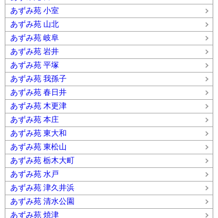
あずみ苑 小室
あずみ苑 山北
あずみ苑 岐阜
あずみ苑 岩井
あずみ苑 平塚
あずみ苑 我孫子
あずみ苑 春日井
あずみ苑 木更津
あずみ苑 本庄
あずみ苑 東大和
あずみ苑 東松山
あずみ苑 栃木大町
あずみ苑 水戸
あずみ苑 津久井浜
あずみ苑 清水公園
あずみ苑 焼津