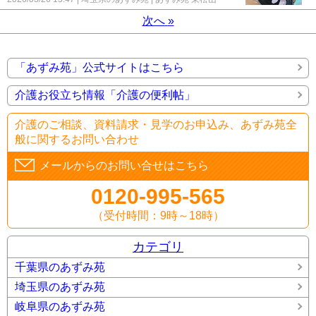
次へ
»
「あずみ苑」公式サイトはこちら
介護お役立ち情報「介護の便利帖」
介護のご相談、資料請求・見学のお申込み、あずみ苑全
般に関するお問い合わせ
メールからのお問い合せはこちら
0120-995-565
（受付時間：9時～18時）
カテゴリ
千葉県のあずみ苑
埼玉県のあずみ苑
岐阜県のあずみ苑