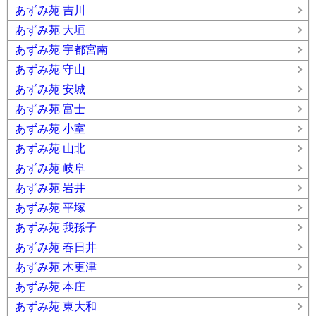
あずみ苑 吉川
あずみ苑 大垣
あずみ苑 宇都宮南
あずみ苑 守山
あずみ苑 安城
あずみ苑 富士
あずみ苑 小室
あずみ苑 山北
あずみ苑 岐阜
あずみ苑 岩井
あずみ苑 平塚
あずみ苑 我孫子
あずみ苑 春日井
あずみ苑 木更津
あずみ苑 本庄
あずみ苑 東大和