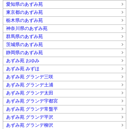
愛知県のあずみ苑
東京都のあずみ苑
栃木県のあずみ苑
神奈川県のあずみ苑
群馬県のあずみ苑
茨城県のあずみ苑
静岡県のあずみ苑
あずみ苑 おゆみ
あずみ苑 みずほ
あずみ苑 グランデ三咲
あずみ苑 グランデ土浦
あずみ苑 グランデ太田
あずみ苑 グランデ宇都宮
あずみ苑 グランデ常盤平
あずみ苑 グランデ平沢
あずみ苑 グランデ柳沢