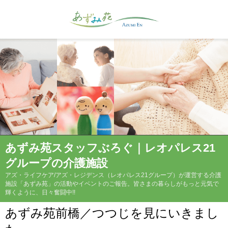
あずみ苑スタッフぶろぐ｜レオパレス21
グループの介護施設
アズ・ライフケア/アズ・レジデンス（レオパレス21グループ）が運営する介護
施設「あずみ苑」の活動やイベントのご報告。皆さまの暮らしがもっと元気で
輝くように、日々奮闘中!!
あずみ苑前橋／つつじを見にいきまし