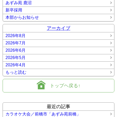
あずみ苑 鹿沼
新卒採用
本部からお知らせ
アーカイブ
2026年8月
2026年7月
2026年6月
2026年5月
2026年4月
もっと読む
トップヘ戻る↑
最近の記事
カラオケ大会／前橋市「あずみ苑前橋」