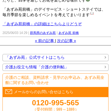
たりと、四季を通してお花を楽しめる場所です
「あずみ苑前橋」のデイサービス・ショートステイでは、
毎月季節を楽しめるイベントを考えてまいります
「あずみ苑前橋」の詳細はこちらよりどうぞ
2025/06/03 14:29
群馬県のあずみ苑
あずみ苑 前橋
«
前の記事
次の記事
»
「あずみ苑」公式サイトはこちら
介護お役立ち情報「介護の便利帖」
介護のご相談、資料請求・見学のお申込み、あずみ苑全
般に関するお問い合わせ
メールからのお問い合せはこちら
0120-995-565
（受付時間：9時～18時）