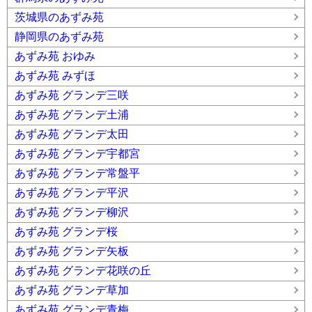
茨城県のあずみ苑
静岡県のあずみ苑
あずみ苑 おゆみ
あずみ苑 みずほ
あずみ苑 グランデ三咲
あずみ苑 グランデ土浦
あずみ苑 グランデ太田
あずみ苑 グランデ宇都宮
あずみ苑 グランデ常盤平
あずみ苑 グランデ平沢
あずみ苑 グランデ柳沢
あずみ苑 グランデ桜
あずみ苑 グランデ矢板
あずみ苑 グランデ花咲の丘
あずみ苑 グランデ草加
あずみ苑 グランデ青梅