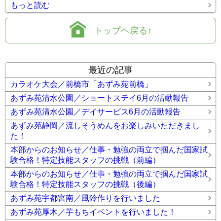
もっと読む
トップヘ戻る↑
最近の記事
カラオケ大会／前橋市「あずみ苑前橋」
あずみ苑清水公園／ショートステイ6月の活動報告
あずみ苑清水公園／デイサービス6月の活動報告
あずみ苑静岡／流しそうめんをお楽しみいただきまし
た！
本部からのお知らせ／仕事・勉強の両立で掴んだ国家試
験合格！特定技能スタッフの挑戦（前編）
本部からのお知らせ／仕事・勉強の両立で掴んだ国家試
験合格！特定技能スタッフの挑戦（後編）
あずみ苑宇都宮南／風鈴作りを行いました
あずみ苑厚木／芋もちイベントを行いました！