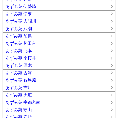
あずみ苑 伊勢崎
あずみ苑 伊奈
あずみ苑 入間川
あずみ苑 八潮
あずみ苑 前橋
あずみ苑 勝田台
あずみ苑 北本
あずみ苑 南桜井
あずみ苑 厚木
あずみ苑 古河
あずみ苑 各務原
あずみ苑 吉川
あずみ苑 大垣
あずみ苑 宇都宮南
あずみ苑 守山
あずみ苑 安城