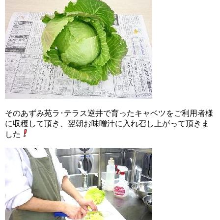
そのあずみ苑ラ･テラス逆井で育ったキャベツをご利用者様
に収穫して頂き、翌朝お味噌汁に入れ召し上がって頂きま
した