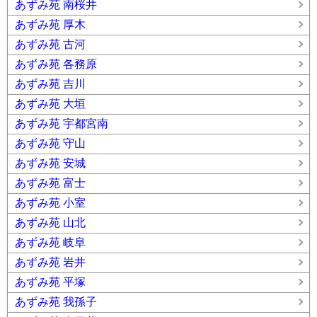
あずみ苑 南桜井
あずみ苑 厚木
あずみ苑 古河
あずみ苑 各務原
あずみ苑 吉川
あずみ苑 大垣
あずみ苑 宇都宮南
あずみ苑 守山
あずみ苑 安城
あずみ苑 富士
あずみ苑 小室
あずみ苑 山北
あずみ苑 岐阜
あずみ苑 岩井
あずみ苑 平塚
あずみ苑 我孫子