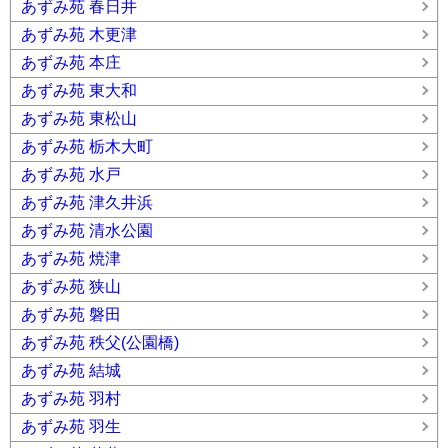
あずみ苑 春日井
あずみ苑 木更津
あずみ苑 本庄
あずみ苑 東大和
あずみ苑 東松山
あずみ苑 栃木大町
あずみ苑 水戸
あずみ苑 津久井浜
あずみ苑 清水公園
あずみ苑 焼津
あずみ苑 狭山
あずみ苑 磐田
あずみ苑 秩父(公園橋)
あずみ苑 結城
あずみ苑 羽村
あずみ苑 羽生