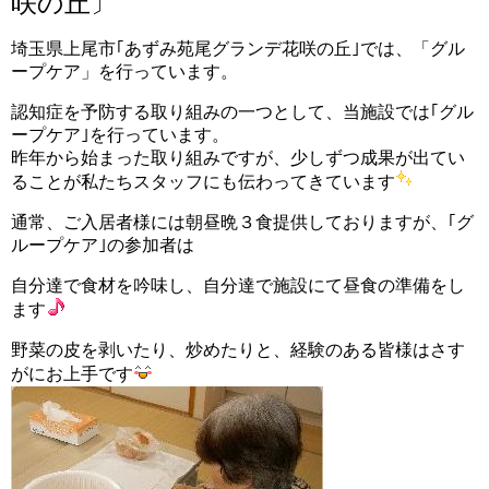
咲の丘〕
埼玉県上尾市｢あずみ苑尾グランデ花咲の丘｣では、「グル
ープケア」を行っています。
認知症を予防する取り組みの一つとして、当施設では｢グル
ープケア｣を行っています。
昨年から始まった取り組みですが、少しずつ成果が出てい
ることが私たちスタッフにも伝わってきています
通常、ご入居者様には朝昼晩３食提供しておりますが、｢グ
ループケア｣の参加者は
自分達で食材を吟味し、自分達で施設にて昼食の準備をし
ます
野菜の皮を剥いたり、炒めたりと、経験のある皆様はさす
がにお上手です