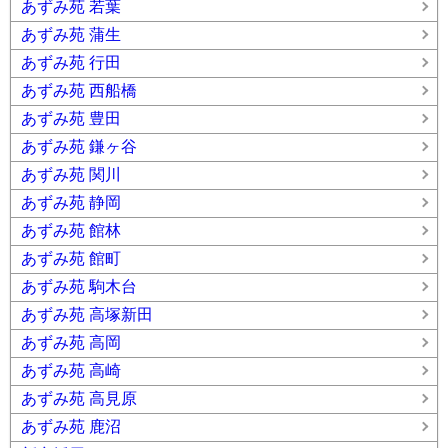
あずみ苑 若葉
あずみ苑 蒲生
あずみ苑 行田
あずみ苑 西船橋
あずみ苑 豊田
あずみ苑 鎌ヶ谷
あずみ苑 関川
あずみ苑 静岡
あずみ苑 館林
あずみ苑 館町
あずみ苑 駒木台
あずみ苑 高塚新田
あずみ苑 高岡
あずみ苑 高崎
あずみ苑 高見原
あずみ苑 鹿沼