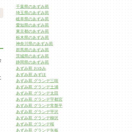
千葉県のあずみ苑
埼玉県のあずみ苑
岐阜県のあずみ苑
愛知県のあずみ苑
東京都のあずみ苑
栃木県のあずみ苑
神奈川県のあずみ苑
群馬県のあずみ苑
茨城県のあずみ苑
会
静岡県のあずみ苑
あずみ苑 おゆみ
あずみ苑 みずほ
に
あずみ苑 グランデ三咲
あずみ苑 グランデ土浦
あずみ苑 グランデ太田
せ
あずみ苑 グランデ宇都宮
あずみ苑 グランデ常盤平
あずみ苑 グランデ平沢
あずみ苑 グランデ柳沢
あずみ苑 グランデ桜
あずみ苑 グランデ矢板