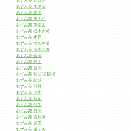
あずみ苑 春日井
あずみ苑 木更津
あずみ苑 本庄
あずみ苑 東大和
あずみ苑 東松山
あずみ苑 栃木大町
あずみ苑 水戸
あずみ苑 津久井浜
あずみ苑 清水公園
あずみ苑 焼津
あずみ苑 狭山
あずみ苑 磐田
あずみ苑 秩父(公園橋)
あずみ苑 結城
あずみ苑 羽村
あずみ苑 羽生
あずみ苑 若葉
あずみ苑 蒲生
あずみ苑 行田
あずみ苑 西船橋
あずみ苑 豊田
あずみ苑 鎌ヶ谷