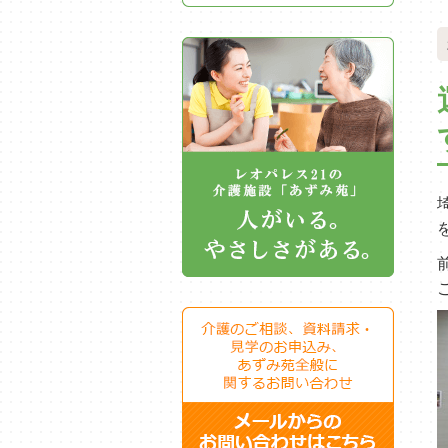
レオパレ
介護の