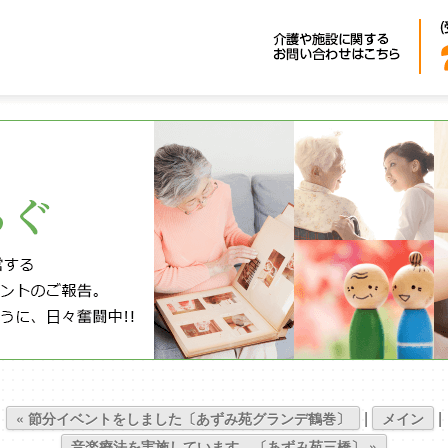
ヘ戻る
|
|
« 節分イベントをしました〔あずみ苑グランデ鶴巻〕
メイン
音楽療法を実施しています 〔あずみ苑三橋〕 »