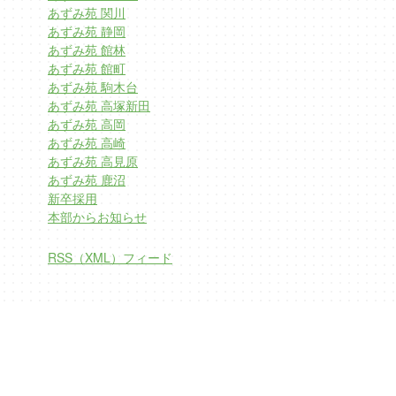
あずみ苑 関川
あずみ苑 静岡
あずみ苑 館林
あずみ苑 館町
あずみ苑 駒木台
あずみ苑 高塚新田
あずみ苑 高岡
あずみ苑 高崎
あずみ苑 高見原
あずみ苑 鹿沼
新卒採用
本部からお知らせ
RSS（XML）フィード