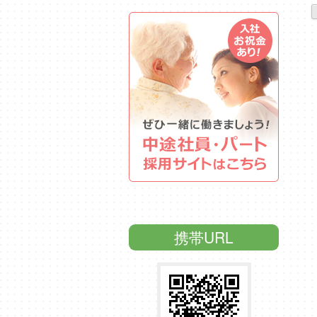
携帯URL