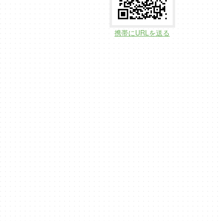
携帯にURLを送る