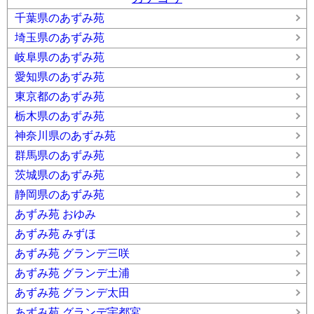
千葉県のあずみ苑
埼玉県のあずみ苑
岐阜県のあずみ苑
愛知県のあずみ苑
東京都のあずみ苑
栃木県のあずみ苑
神奈川県のあずみ苑
群馬県のあずみ苑
茨城県のあずみ苑
静岡県のあずみ苑
あずみ苑 おゆみ
あずみ苑 みずほ
あずみ苑 グランデ三咲
あずみ苑 グランデ土浦
あずみ苑 グランデ太田
あずみ苑 グランデ宇都宮