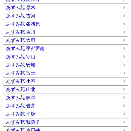
あずみ苑 厚木
あずみ苑 古河
あずみ苑 各務原
あずみ苑 吉川
あずみ苑 大垣
あずみ苑 宇都宮南
あずみ苑 守山
あずみ苑 安城
あずみ苑 富士
あずみ苑 小室
あずみ苑 山北
あずみ苑 岐阜
あずみ苑 岩井
あずみ苑 平塚
あずみ苑 我孫子
あずみ苑 春日井