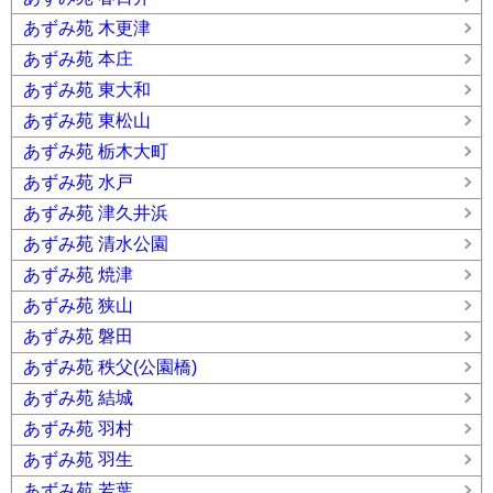
あずみ苑 木更津
あずみ苑 本庄
あずみ苑 東大和
あずみ苑 東松山
あずみ苑 栃木大町
あずみ苑 水戸
あずみ苑 津久井浜
あずみ苑 清水公園
あずみ苑 焼津
あずみ苑 狭山
あずみ苑 磐田
あずみ苑 秩父(公園橋)
あずみ苑 結城
あずみ苑 羽村
あずみ苑 羽生
あずみ苑 若葉