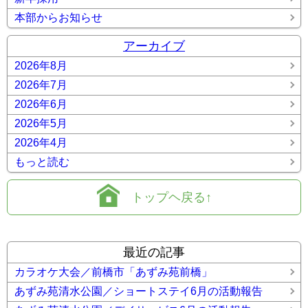
本部からお知らせ
アーカイブ
2026年8月
2026年7月
2026年6月
2026年5月
2026年4月
もっと読む
トップヘ戻る↑
最近の記事
カラオケ大会／前橋市「あずみ苑前橋」
あずみ苑清水公園／ショートステイ6月の活動報告