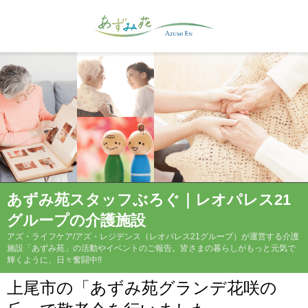
あずみ苑スタッフぶろぐ｜レオパレス21
グループの介護施設
アズ・ライフケア/アズ・レジデンス（レオパレス21グループ）が運営する介護
施設「あずみ苑」の活動やイベントのご報告。皆さまの暮らしがもっと元気で
輝くように、日々奮闘中!!
上尾市の「あずみ苑グランデ花咲の