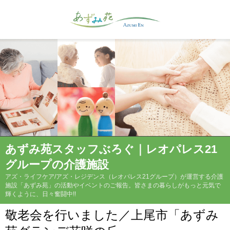
あずみ苑スタッフぶろぐ｜レオパレス21
グループの介護施設
アズ・ライフケア/アズ・レジデンス（レオパレス21グループ）が運営する介護
施設「あずみ苑」の活動やイベントのご報告。皆さまの暮らしがもっと元気で
輝くように、日々奮闘中!!
敬老会を行いました／上尾市「あずみ