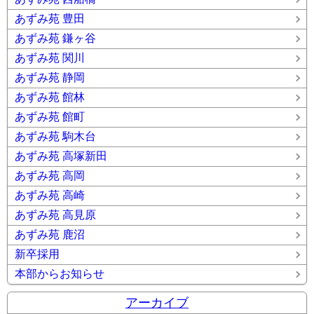
あずみ苑 豊田
あずみ苑 鎌ヶ谷
あずみ苑 関川
あずみ苑 静岡
あずみ苑 館林
あずみ苑 館町
あずみ苑 駒木台
あずみ苑 高塚新田
あずみ苑 高岡
あずみ苑 高崎
あずみ苑 高見原
あずみ苑 鹿沼
新卒採用
本部からお知らせ
アーカイブ