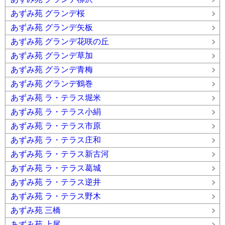
あずみ苑 グランデ桜
あずみ苑 グランデ矢板
あずみ苑 グランデ花咲の丘
あずみ苑 グランデ草加
あずみ苑 グランデ青梅
あずみ苑 グランデ鶴巻
あずみ苑 ラ・テラス堀米
あずみ苑 ラ・テラス小絹
あずみ苑 ラ・テラス市原
あずみ苑 ラ・テラス庄和
あずみ苑 ラ・テラス新古河
あずみ苑 ラ・テラス葛城
あずみ苑 ラ・テラス逆井
あずみ苑 ラ・テラス野木
あずみ苑 三橋
あずみ苑 上尾