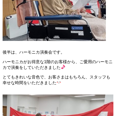
後半は、ハーモニカ演奏会です。
ハーモニカがお得意な1階のお客様から、ご愛用のハーモニ
カで演奏をしていただきました
とてもきれいな音色で、お客さまはもちろん、スタッフも
幸せな時間をいただきました