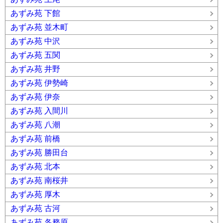
あずみ苑 下館
あずみ苑 並木町
あずみ苑 中沢
あずみ苑 五関
あずみ苑 井野
あずみ苑 伊勢崎
あずみ苑 伊奈
あずみ苑 入間川
あずみ苑 八潮
あずみ苑 前橋
あずみ苑 勝田台
あずみ苑 北本
あずみ苑 南桜井
あずみ苑 厚木
あずみ苑 古河
あずみ苑 各務原