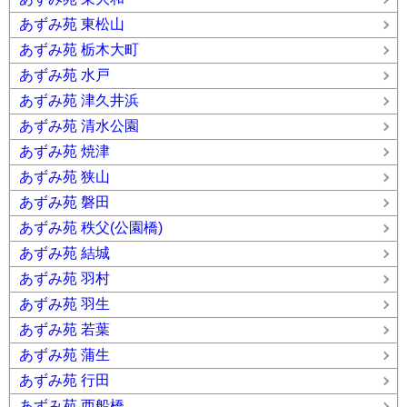
あずみ苑 東松山
あずみ苑 栃木大町
あずみ苑 水戸
あずみ苑 津久井浜
あずみ苑 清水公園
あずみ苑 焼津
あずみ苑 狭山
あずみ苑 磐田
あずみ苑 秩父(公園橋)
あずみ苑 結城
あずみ苑 羽村
あずみ苑 羽生
あずみ苑 若葉
あずみ苑 蒲生
あずみ苑 行田
あずみ苑 西船橋