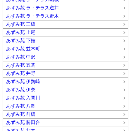
あずみ苑 ラ・テラス逆井
あずみ苑 ラ・テラス野木
あずみ苑 三橋
あずみ苑 上尾
あずみ苑 下館
あずみ苑 並木町
あずみ苑 中沢
あずみ苑 五関
あずみ苑 井野
あずみ苑 伊勢崎
あずみ苑 伊奈
あずみ苑 入間川
あずみ苑 八潮
あずみ苑 前橋
あずみ苑 勝田台
あずみ苑 北本