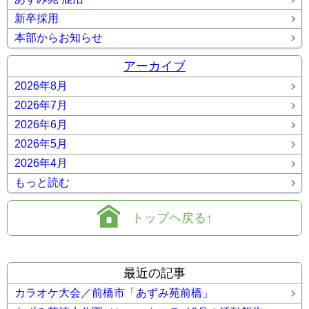
新卒採用
本部からお知らせ
アーカイブ
2026年8月
2026年7月
2026年6月
2026年5月
2026年4月
もっと読む
トップヘ戻る↑
最近の記事
カラオケ大会／前橋市「あずみ苑前橋」