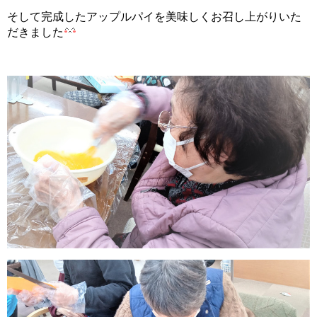
そして完成したアップルパイを美味しくお召し上がりいた
だきました