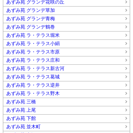
あずみ苑 グランデ花咲の丘
あずみ苑 グランデ草加
あずみ苑 グランデ青梅
あずみ苑 グランデ鶴巻
あずみ苑 ラ・テラス堀米
あずみ苑 ラ・テラス小絹
あずみ苑 ラ・テラス市原
あずみ苑 ラ・テラス庄和
あずみ苑 ラ・テラス新古河
あずみ苑 ラ・テラス葛城
あずみ苑 ラ・テラス逆井
あずみ苑 ラ・テラス野木
あずみ苑 三橋
あずみ苑 上尾
あずみ苑 下館
あずみ苑 並木町