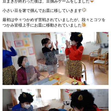
豆まきが終わった後は、豆掴みゲームをしました
小さい豆を箸で掴んでお皿に移していきます
最初は中々つかめず苦戦されていましたが、段々とコツを
つかみ皆様上手にお皿に移動されていました