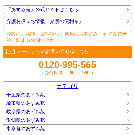
「あずみ苑」公式サイトはこちら
介護お役立ち情報「介護の便利帖」
介護のご相談、資料請求・見学のお申込み、あずみ苑全
般に関するお問い合わせ
メールからのお問い合せはこちら
0120-995-565
（受付時間：9時～18時）
カテゴリ
千葉県のあずみ苑
埼玉県のあずみ苑
岐阜県のあずみ苑
愛知県のあずみ苑
東京都のあずみ苑