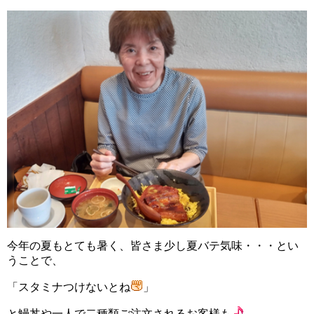
今年の夏もとても暑く、皆さま少し夏バテ気味・・・とい
うことで、
「スタミナつけないとね
」
と鰻丼や一人で二種類ご注文されるお客様も