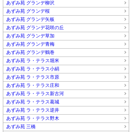
あずみ苑 グランデ柳沢
あずみ苑 グランデ桜
あずみ苑 グランデ矢板
あずみ苑 グランデ花咲の丘
あずみ苑 グランデ草加
あずみ苑 グランデ青梅
あずみ苑 グランデ鶴巻
あずみ苑 ラ・テラス堀米
あずみ苑 ラ・テラス小絹
あずみ苑 ラ・テラス市原
あずみ苑 ラ・テラス庄和
あずみ苑 ラ・テラス新古河
あずみ苑 ラ・テラス葛城
あずみ苑 ラ・テラス逆井
あずみ苑 ラ・テラス野木
あずみ苑 三橋