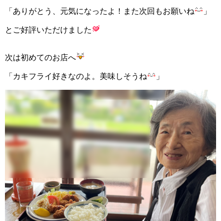
「ありがとう、元気になったよ！また次回もお願いね
」
とご好評いただけました
次は初めてのお店へ
「カキフライ好きなのよ。美味しそうね
」