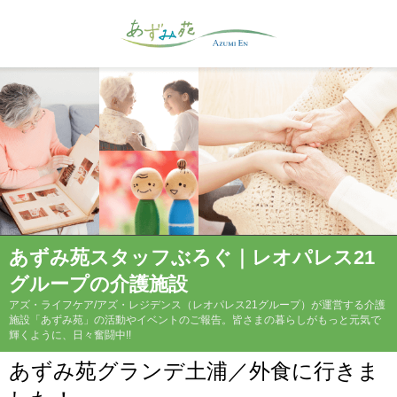
あずみ苑スタッフぶろぐ｜レオパレス21
グループの介護施設
アズ・ライフケア/アズ・レジデンス（レオパレス21グループ）が運営する介護
施設「あずみ苑」の活動やイベントのご報告。皆さまの暮らしがもっと元気で
輝くように、日々奮闘中!!
あずみ苑グランデ土浦／外食に行きま