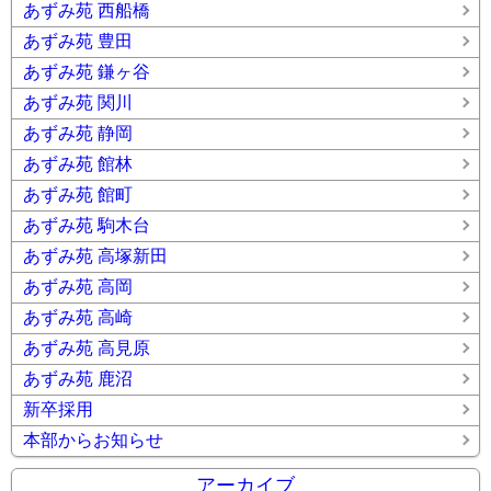
あずみ苑 西船橋
あずみ苑 豊田
あずみ苑 鎌ヶ谷
あずみ苑 関川
あずみ苑 静岡
あずみ苑 館林
あずみ苑 館町
あずみ苑 駒木台
あずみ苑 高塚新田
あずみ苑 高岡
あずみ苑 高崎
あずみ苑 高見原
あずみ苑 鹿沼
新卒採用
本部からお知らせ
アーカイブ