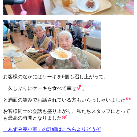
お客様のなかにはケーキを6個も召し上がって、
「久しぶりにケーキを食べて幸せ
」
と満面の笑みでお話されている方もいらっしゃいました
お客様同士の会話も盛り上がり、私たちスタッフにとって
も最高の時間となりました
「あずみ苑小室」の詳細はこちらよりどうぞ