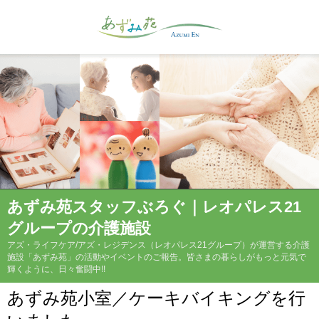
あずみ苑スタッフぶろぐ｜レオパレス21
グループの介護施設
アズ・ライフケア/アズ・レジデンス（レオパレス21グループ）が運営する介護
施設「あずみ苑」の活動やイベントのご報告。皆さまの暮らしがもっと元気で
輝くように、日々奮闘中!!
あずみ苑小室／ケーキバイキングを行