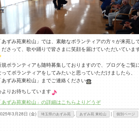
「あずみ苑東松山」では、素敵なボランティアの方々が来苑し
くださって、歌や踊りで皆さまに笑顔を届けていただいていま
新規ボランティアも随時募集しておりますので、ブログをご覧
なってボランティアをしてみたいと思っていただけましたら、
「あずみ苑東松山」までご連絡ください
心よりお待ちしています
「あずみ苑東松山」の詳細はこちらよりどうぞ
2025年3月28日 (金)
,
|
埼玉県のあずみ苑
あずみ苑 東松山
個別ページ