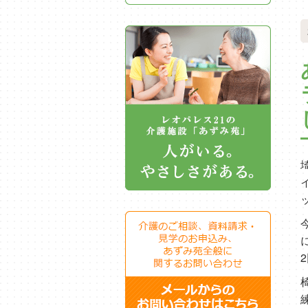
レオパレ
介護の