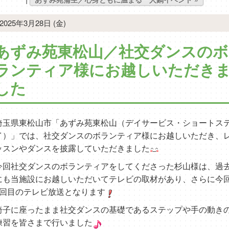
2025年3月28日 (金)
ス21の介護施設「あずみ苑」
あずみ苑東松山／社交ダンスのボ
ランティア様にお越しいただき
した
埼玉県東松山市「あずみ苑東松山（デイサービス・ショートス
イ）」では、社交ダンスのボランティア様にお越しいただき、
ッスンやダンスを披露していただきました
ご相談、資料請求・見学のお申込み、あずみ苑全般に関するお問い合わ
今回社交ダンスのボランティアをしてくださった杉山様は、過
にも当施設にお越しいただいてテレビの取材があり、さらに今
2回目のテレビ放送となります
椅子に座ったまま社交ダンスの基礎であるステップや手の動き
練習を皆さまで行いました