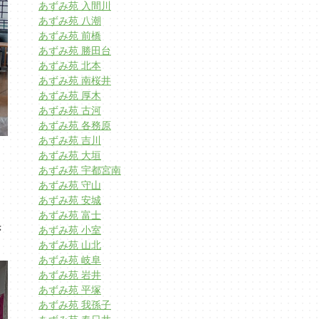
あずみ苑 入間川
あずみ苑 八潮
あずみ苑 前橋
あずみ苑 勝田台
あずみ苑 北本
あずみ苑 南桜井
あずみ苑 厚木
あずみ苑 古河
あずみ苑 各務原
あずみ苑 吉川
あずみ苑 大垣
あずみ苑 宇都宮南
あずみ苑 守山
あずみ苑 安城
あずみ苑 富士
き
あずみ苑 小室
あずみ苑 山北
あずみ苑 岐阜
あずみ苑 岩井
あずみ苑 平塚
あずみ苑 我孫子