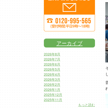
アーカイブ
2026年8月
2026年7月
2026年6月
2026年5月
2026年4月
2026年3月
2026年2月
2026年1月
2025年12月
2025年11月
もっと読む