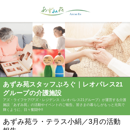
あずみ苑スタッフぶろぐ｜レオパレス21
グループの介護施設
アズ・ライフケア/アズ・レジデンス（レオパレス21グループ）が運営する介護
施設「あずみ苑」の活動やイベントのご報告。皆さまの暮らしがもっと元気で
輝くように、日々奮闘中!!
あずみ苑ラ・テラス小絹／3月の活動