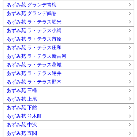
あずみ苑 グランデ青梅
あずみ苑 グランデ鶴巻
あずみ苑 ラ・テラス堀米
あずみ苑 ラ・テラス小絹
あずみ苑 ラ・テラス市原
あずみ苑 ラ・テラス庄和
あずみ苑 ラ・テラス新古河
あずみ苑 ラ・テラス葛城
あずみ苑 ラ・テラス逆井
あずみ苑 ラ・テラス野木
あずみ苑 三橋
あずみ苑 上尾
あずみ苑 下館
あずみ苑 並木町
あずみ苑 中沢
あずみ苑 五関