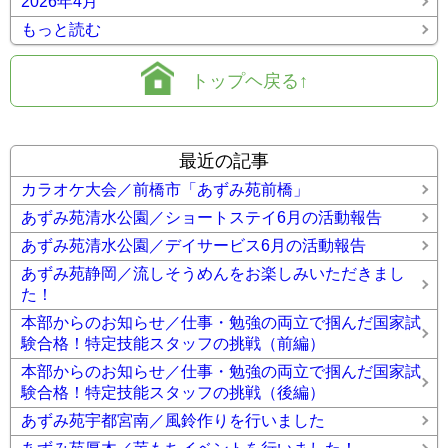
2026年4月
もっと読む
トップヘ戻る↑
最近の記事
カラオケ大会／前橋市「あずみ苑前橋」
あずみ苑清水公園／ショートステイ6月の活動報告
あずみ苑清水公園／デイサービス6月の活動報告
あずみ苑静岡／流しそうめんをお楽しみいただきまし
た！
本部からのお知らせ／仕事・勉強の両立で掴んだ国家試
験合格！特定技能スタッフの挑戦（前編）
本部からのお知らせ／仕事・勉強の両立で掴んだ国家試
験合格！特定技能スタッフの挑戦（後編）
あずみ苑宇都宮南／風鈴作りを行いました