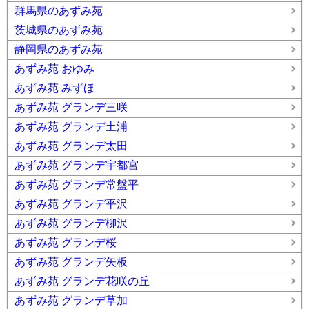
群馬県のあずみ苑
茨城県のあずみ苑
静岡県のあずみ苑
あずみ苑 おゆみ
あずみ苑 みずほ
あずみ苑 グランデ三咲
あずみ苑 グランデ土浦
あずみ苑 グランデ太田
あずみ苑 グランデ宇都宮
あずみ苑 グランデ常盤平
あずみ苑 グランデ平沢
あずみ苑 グランデ柳沢
あずみ苑 グランデ桜
あずみ苑 グランデ矢板
あずみ苑 グランデ花咲の丘
あずみ苑 グランデ草加