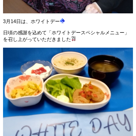
3月14日は、ホワイトデー
日頃の感謝を込めて「ホワイトデースペシャルメニュー」
を召し上がっていただきました