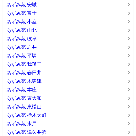
あずみ苑 安城
あずみ苑 富士
あずみ苑 小室
あずみ苑 山北
あずみ苑 岐阜
あずみ苑 岩井
あずみ苑 平塚
あずみ苑 我孫子
あずみ苑 春日井
あずみ苑 木更津
あずみ苑 本庄
あずみ苑 東大和
あずみ苑 東松山
あずみ苑 栃木大町
あずみ苑 水戸
あずみ苑 津久井浜