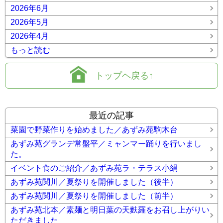
2026年6月
2026年5月
2026年4月
もっと読む
トップヘ戻る↑
最近の記事
菜園で野菜作りを始めました／あずみ苑駒木台
あずみ苑グランデ常盤平／ミャンマー踊りを行いまし
た。
イベント食のご紹介／あずみ苑ラ・テラス小絹
あずみ苑関川／夏祭りを開催しました（後半）
あずみ苑関川／夏祭りを開催しました（前半）
あずみ苑北本／素麺と明日葉の天麩羅をお召し上がりい
ただきました