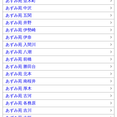
あずみ苑 並木町
あずみ苑 中沢
あずみ苑 五関
あずみ苑 井野
あずみ苑 伊勢崎
あずみ苑 伊奈
あずみ苑 入間川
あずみ苑 八潮
あずみ苑 前橋
あずみ苑 勝田台
あずみ苑 北本
あずみ苑 南桜井
あずみ苑 厚木
あずみ苑 古河
あずみ苑 各務原
あずみ苑 吉川