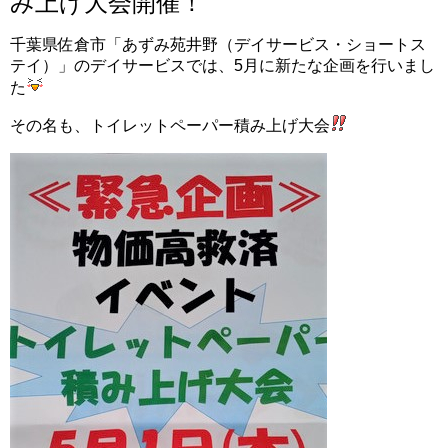
み上げ大会開催！
千葉県佐倉市「あずみ苑井野（デイサービス・ショートス
テイ）」のデイサービスでは、5月に新たな企画を行いまし
た
その名も、トイレットペーパー積み上げ大会