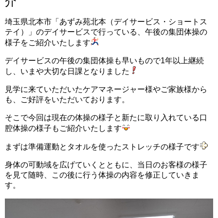
介
埼玉県北本市「あずみ苑北本（デイサービス・ショートス
テイ）」のデイサービスで行っている、午後の集団体操の
様子をご紹介いたします
デイサービスの午後の集団体操も早いもので1年以上継続
し、いまや大切な日課となりました
見学に来ていただいたケアマネージャー様やご家族様から
も、ご好評をいただいております。
そこで今回は現在の体操の様子と新たに取り入れている口
腔体操の様子もご紹介いたします
まずは準備運動とタオルを使ったストレッチの様子です
身体の可動域を広げていくとともに、当日のお客様の様子
を見て随時、この後に行う体操の内容を修正していきま
す。