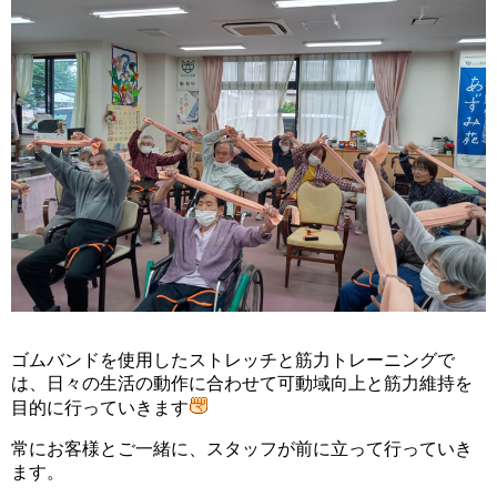
ゴムバンドを使用したストレッチと筋力トレーニングで
は、日々の生活の動作に合わせて可動域向上と筋力維持を
目的に行っていきます
常にお客様とご一緒に、スタッフが前に立って行っていき
ます。