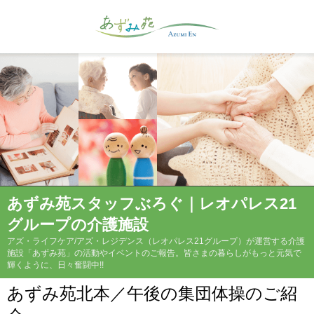
あずみ苑スタッフぶろぐ｜レオパレス21
グループの介護施設
アズ・ライフケア/アズ・レジデンス（レオパレス21グループ）が運営する介護
施設「あずみ苑」の活動やイベントのご報告。皆さまの暮らしがもっと元気で
輝くように、日々奮闘中!!
あずみ苑北本／午後の集団体操のご紹