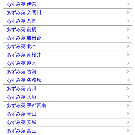
あずみ苑 伊奈
あずみ苑 入間川
あずみ苑 八潮
あずみ苑 前橋
あずみ苑 勝田台
あずみ苑 北本
あずみ苑 南桜井
あずみ苑 厚木
あずみ苑 古河
あずみ苑 各務原
あずみ苑 吉川
あずみ苑 大垣
あずみ苑 宇都宮南
あずみ苑 守山
あずみ苑 安城
あずみ苑 富士