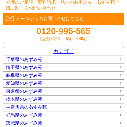
介護のご相談、資料請求・見学のお申込み、あずみ苑全
般に関するお問い合わせ
メールからのお問い合せはこちら
0120-995-565
（受付時間：9時～18時）
カテゴリ
千葉県のあずみ苑
埼玉県のあずみ苑
岐阜県のあずみ苑
愛知県のあずみ苑
東京都のあずみ苑
栃木県のあずみ苑
神奈川県のあずみ苑
群馬県のあずみ苑
茨城県のあずみ苑