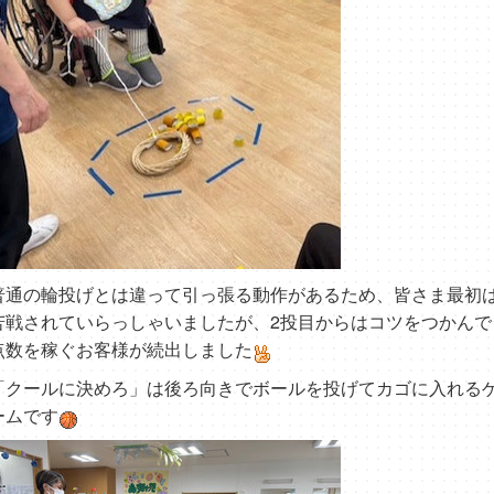
普通の輪投げとは違って引っ張る動作があるため、皆さま最初
苦戦されていらっしゃいましたが、2投目からはコツをつかんで
点数を稼ぐお客様が続出しました
「クールに決めろ」は後ろ向きでボールを投げてカゴに入れる
ームです