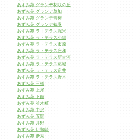
あずみ苑 グランデ花咲の丘
あずみ苑 グランデ草加
あずみ苑 グランデ青梅
あずみ苑 グランデ鶴巻
あずみ苑 ラ・テラス堀米
あずみ苑 ラ・テラス小絹
あずみ苑 ラ・テラス市原
あずみ苑 ラ・テラス庄和
あずみ苑 ラ・テラス新古河
あずみ苑 ラ・テラス葛城
あずみ苑 ラ・テラス逆井
あずみ苑 ラ・テラス野木
あずみ苑 三橋
あずみ苑 上尾
あずみ苑 下館
あずみ苑 並木町
あずみ苑 中沢
あずみ苑 五関
あずみ苑 井野
あずみ苑 伊勢崎
あずみ苑 伊奈