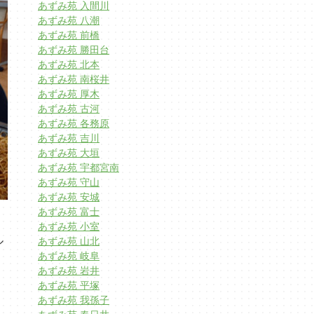
あずみ苑 入間川
あずみ苑 八潮
あずみ苑 前橋
あずみ苑 勝田台
あずみ苑 北本
あずみ苑 南桜井
あずみ苑 厚木
あずみ苑 古河
あずみ苑 各務原
あずみ苑 吉川
あずみ苑 大垣
あずみ苑 宇都宮南
あずみ苑 守山
あずみ苑 安城
あずみ苑 富士
あずみ苑 小室
ル
あずみ苑 山北
あずみ苑 岐阜
あずみ苑 岩井
あずみ苑 平塚
あずみ苑 我孫子