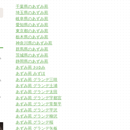
千葉県のあずみ苑
埼玉県のあずみ苑
岐阜県のあずみ苑
愛知県のあずみ苑
東京都のあずみ苑
栃木県のあずみ苑
神奈川県のあずみ苑
群馬県のあずみ苑
茨城県のあずみ苑
テ
静岡県のあずみ苑
あずみ苑 おゆみ
あずみ苑 みずほ
あずみ苑 グランデ三咲
テ
あずみ苑 グランデ土浦
あずみ苑 グランデ太田
せ
あずみ苑 グランデ宇都宮
イ
あずみ苑 グランデ常盤平
あずみ苑 グランデ平沢
あずみ苑 グランデ柳沢
あずみ苑 グランデ桜
あずみ苑 グランデ矢板