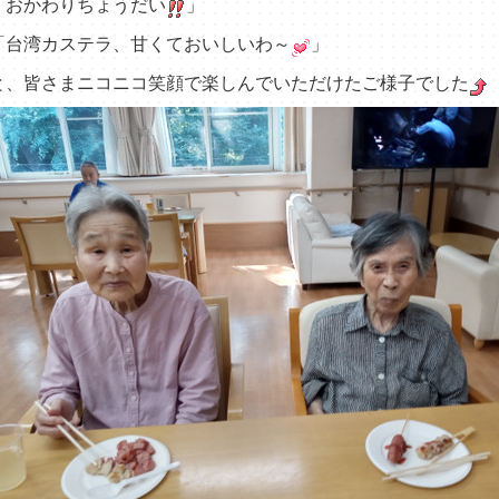
「おかわりちょうだい
」
「台湾カステラ、甘くておいしいわ～
」
と、皆さまニコニコ笑顔で楽しんでいただけたご様子でした