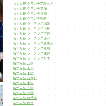
あずみ苑 グランデ花咲の丘
あずみ苑 グランデ草加
あずみ苑 グランデ青梅
あずみ苑 グランデ鶴巻
あずみ苑 ラ・テラス堀米
あずみ苑 ラ・テラス小絹
あずみ苑 ラ・テラス市原
あずみ苑 ラ・テラス庄和
あずみ苑 ラ・テラス新古河
あずみ苑 ラ・テラス葛城
あずみ苑 ラ・テラス逆井
あずみ苑 ラ・テラス野木
あずみ苑 三橋
あずみ苑 上尾
あずみ苑 下館
あずみ苑 並木町
あずみ苑 中沢
あずみ苑 五関
あずみ苑 井野
あずみ苑 伊勢崎
あずみ苑 伊奈