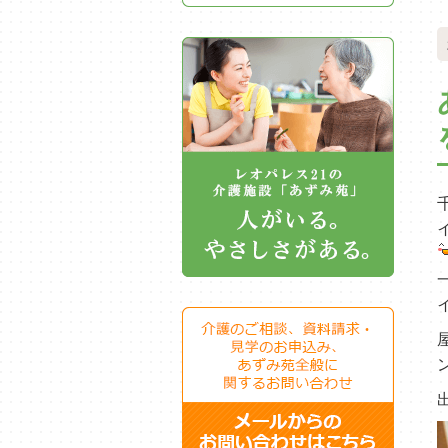
レオパレ
介護の