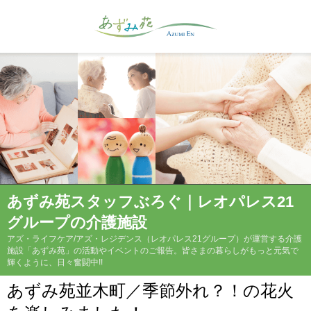
あずみ苑スタッフぶろぐ｜レオパレス21
グループの介護施設
アズ・ライフケア/アズ・レジデンス（レオパレス21グループ）が運営する介護
施設「あずみ苑」の活動やイベントのご報告。皆さまの暮らしがもっと元気で
輝くように、日々奮闘中!!
あずみ苑並木町／季節外れ？！の花火