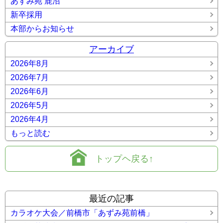
あずみ苑 鹿沼
新卒採用
本部からお知らせ
アーカイブ
2026年8月
2026年7月
2026年6月
2026年5月
2026年4月
もっと読む
トップヘ戻る↑
最近の記事
カラオケ大会／前橋市「あずみ苑前橋」