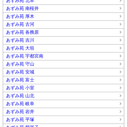
あずみ苑 北本
あずみ苑 南桜井
あずみ苑 厚木
あずみ苑 古河
あずみ苑 各務原
あずみ苑 吉川
あずみ苑 大垣
あずみ苑 宇都宮南
あずみ苑 守山
あずみ苑 安城
あずみ苑 富士
あずみ苑 小室
あずみ苑 山北
あずみ苑 岐阜
あずみ苑 岩井
あずみ苑 平塚