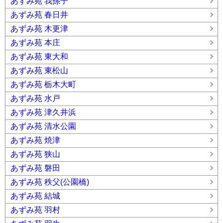
あずみ苑 我孫子
あずみ苑 春日井
あずみ苑 木更津
あずみ苑 本庄
あずみ苑 東大和
あずみ苑 東松山
あずみ苑 栃木大町
あずみ苑 水戸
あずみ苑 津久井浜
あずみ苑 清水公園
あずみ苑 焼津
あずみ苑 狭山
あずみ苑 磐田
あずみ苑 秩父(公園橋)
あずみ苑 結城
あずみ苑 羽村