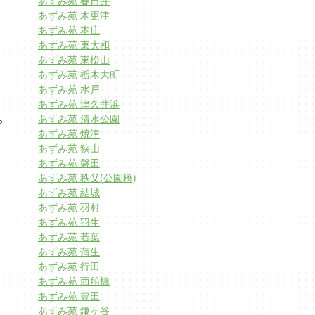
あずみ苑 春日井
あずみ苑 木更津
あずみ苑 本庄
あずみ苑 東大和
あずみ苑 東松山
あずみ苑 栃木大町
あずみ苑 水戸
あずみ苑 津久井浜
あずみ苑 清水公園
ゃ
あずみ苑 焼津
あずみ苑 狭山
あずみ苑 磐田
あずみ苑 秩父(公園橋)
あずみ苑 結城
あずみ苑 羽村
あずみ苑 羽生
あずみ苑 若葉
あずみ苑 蒲生
あずみ苑 行田
あずみ苑 西船橋
あずみ苑 豊田
あずみ苑 鎌ヶ谷