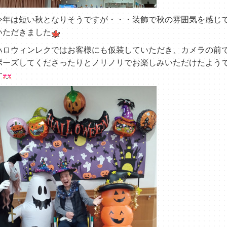
今年は短い秋となりそうですが・・・装飾で秋の雰囲気を感じ
いただきました
ハロウィンレクではお客様にも仮装していただき、カメラの前
ポーズしてくださったりとノリノリでお楽しみいただけたよう
す