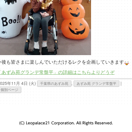
今後も皆さまに楽しんでいただけるレクを企画していきます
「あずみ苑グランデ常盤平」の詳細はこちらよりどうぞ
2025年11月 4日 (火)
,
|
千葉県のあずみ苑
あずみ苑 グランデ常盤平
個別ページ