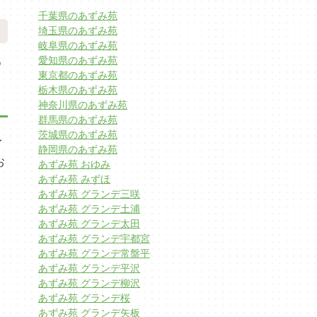
千葉県のあずみ苑
埼玉県のあずみ苑
岐阜県のあずみ苑
愛知県のあずみ苑
ピ
東京都のあずみ苑
栃木県のあずみ苑
神奈川県のあずみ苑
群馬県のあずみ苑
茨城県のあずみ苑
イ
静岡県のあずみ苑
お
あずみ苑 おゆみ
あずみ苑 みずほ
あずみ苑 グランデ三咲
あずみ苑 グランデ土浦
あずみ苑 グランデ太田
せ
あずみ苑 グランデ宇都宮
あずみ苑 グランデ常盤平
あずみ苑 グランデ平沢
あずみ苑 グランデ柳沢
あずみ苑 グランデ桜
あずみ苑 グランデ矢板