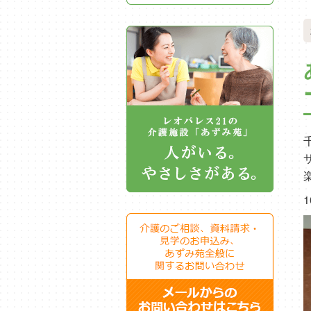
レオパレ
介護の