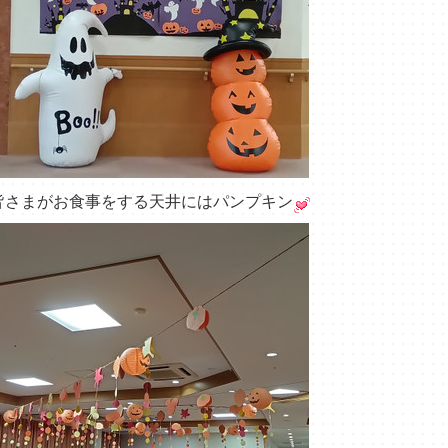
皆さまがお食事をする天井にはパンプキン