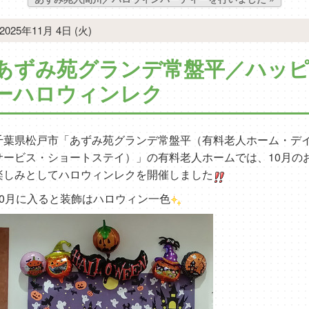
2025年11月 4日 (火)
ス21の介護施設「あずみ苑」
あずみ苑グランデ常盤平／ハッ
ーハロウィンレク
千葉県松戸市「あずみ苑グランデ常盤平（有料老人ホーム・デ
サービス・ショートステイ）」の有料老人ホームでは、10月の
楽しみとしてハロウィンレクを開催しました
10月に入ると装飾はハロウィン一色
ご相談、資料請求・見学のお申込み、あずみ苑全般に関するお問い合わ