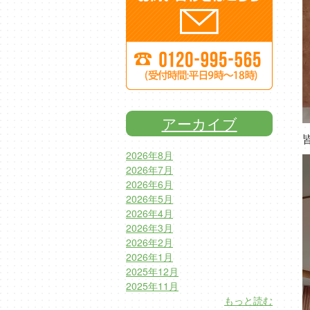
アーカイブ
2026年8月
2026年7月
2026年6月
2026年5月
2026年4月
2026年3月
2026年2月
2026年1月
2025年12月
2025年11月
もっと読む