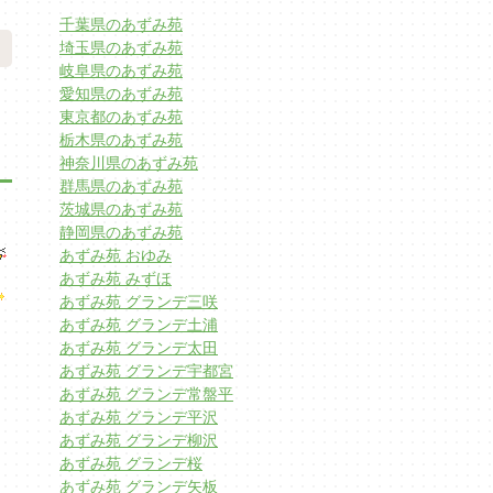
千葉県のあずみ苑
埼玉県のあずみ苑
岐阜県のあずみ苑
愛知県のあずみ苑
東京都のあずみ苑
栃木県のあずみ苑
神奈川県のあずみ苑
群馬県のあずみ苑
茨城県のあずみ苑
静岡県のあずみ苑
あずみ苑 おゆみ
あずみ苑 みずほ
あずみ苑 グランデ三咲
あずみ苑 グランデ土浦
あずみ苑 グランデ太田
せ
あずみ苑 グランデ宇都宮
あずみ苑 グランデ常盤平
あずみ苑 グランデ平沢
あずみ苑 グランデ柳沢
あずみ苑 グランデ桜
あずみ苑 グランデ矢板