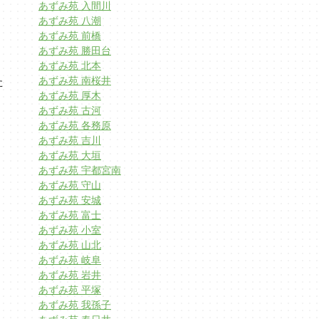
あずみ苑 入間川
あずみ苑 八潮
あずみ苑 前橋
あずみ苑 勝田台
あずみ苑 北本
あずみ苑 南桜井
た
あずみ苑 厚木
あずみ苑 古河
あずみ苑 各務原
あずみ苑 吉川
あずみ苑 大垣
あずみ苑 宇都宮南
あずみ苑 守山
あずみ苑 安城
あずみ苑 富士
あずみ苑 小室
あずみ苑 山北
あずみ苑 岐阜
あずみ苑 岩井
あずみ苑 平塚
あずみ苑 我孫子