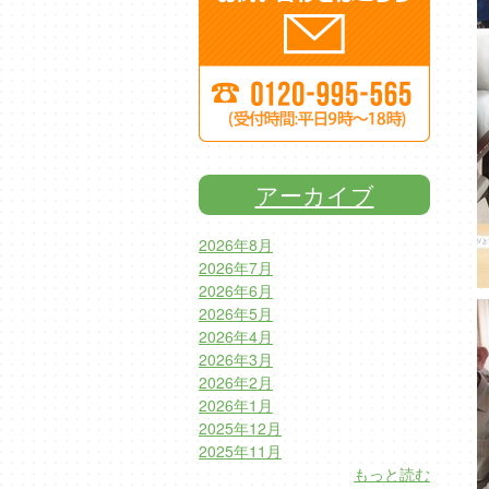
アーカイブ
2026年8月
2026年7月
2026年6月
2026年5月
2026年4月
2026年3月
2026年2月
2026年1月
2025年12月
2025年11月
もっと読む