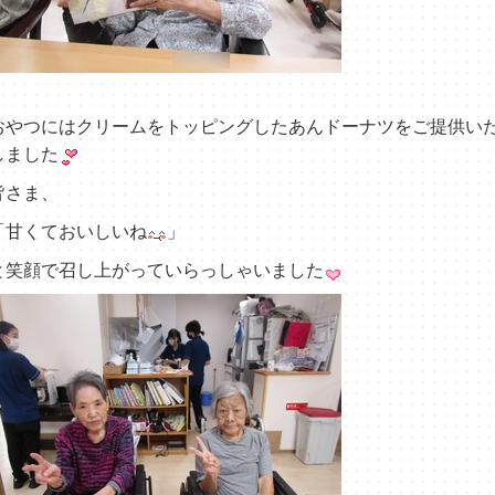
おやつにはクリームをトッピングしたあんドーナツをご提供い
しました
皆さま、
「甘くておいしいね
」
と笑顔で召し上がっていらっしゃいました