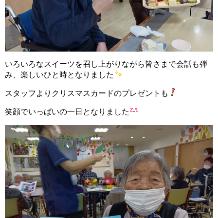
いろいろなスイーツを召し上がりながら皆さまで会話も弾
み、楽しいひと時となりました
スタッフよりクリスマスカードのプレゼントも
笑顔でいっぱいの一日となりました