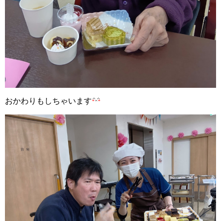
おかわりもしちゃいます