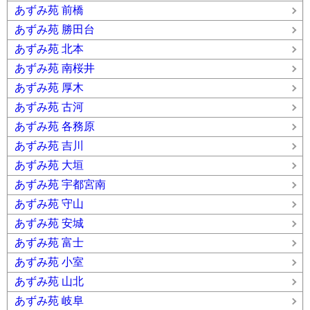
あずみ苑 前橋
あずみ苑 勝田台
あずみ苑 北本
あずみ苑 南桜井
あずみ苑 厚木
あずみ苑 古河
あずみ苑 各務原
あずみ苑 吉川
あずみ苑 大垣
あずみ苑 宇都宮南
あずみ苑 守山
あずみ苑 安城
あずみ苑 富士
あずみ苑 小室
あずみ苑 山北
あずみ苑 岐阜