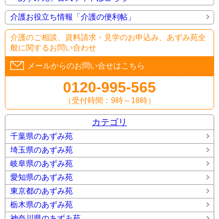
介護お役立ち情報「介護の便利帖」
介護のご相談、資料請求・見学のお申込み、あずみ苑全
般に関するお問い合わせ
メールからのお問い合せはこちら
0120-995-565
（受付時間：9時～18時）
カテゴリ
千葉県のあずみ苑
埼玉県のあずみ苑
岐阜県のあずみ苑
愛知県のあずみ苑
東京都のあずみ苑
栃木県のあずみ苑
神奈川県のあずみ苑