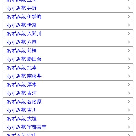
あずみ苑 井野
あずみ苑 伊勢崎
あずみ苑 伊奈
あずみ苑 入間川
あずみ苑 八潮
あずみ苑 前橋
あずみ苑 勝田台
あずみ苑 北本
あずみ苑 南桜井
あずみ苑 厚木
あずみ苑 古河
あずみ苑 各務原
あずみ苑 吉川
あずみ苑 大垣
あずみ苑 宇都宮南
あずみ苑 守山