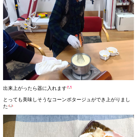
出来上がったら器に入れます
とっても美味しそうなコーンポタージュができ上がりまし
た