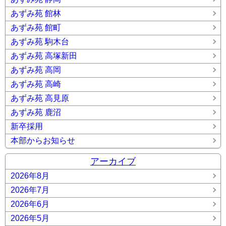
あずみ苑 館林
あずみ苑 館町
あずみ苑 駒木台
あずみ苑 高塚新田
あずみ苑 高岡
あずみ苑 高崎
あずみ苑 高見原
あずみ苑 鹿沼
新卒採用
本部からお知らせ
アーカイブ
2026年8月
2026年7月
2026年6月
2026年5月