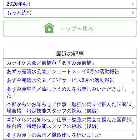
2026年4月
もっと読む
トップヘ戻る↑
最近の記事
カラオケ大会／前橋市「あずみ苑前橋」
あずみ苑清水公園／ショートステイ6月の活動報告
あずみ苑清水公園／デイサービス6月の活動報告
あずみ苑静岡／流しそうめんをお楽しみいただきまし
た！
本部からのお知らせ／仕事・勉強の両立で掴んだ国家試
験合格！特定技能スタッフの挑戦（前編）
本部からのお知らせ／仕事・勉強の両立で掴んだ国家試
験合格！特定技能スタッフの挑戦（後編）
あずみ苑宇都宮南／風鈴作りを行いました