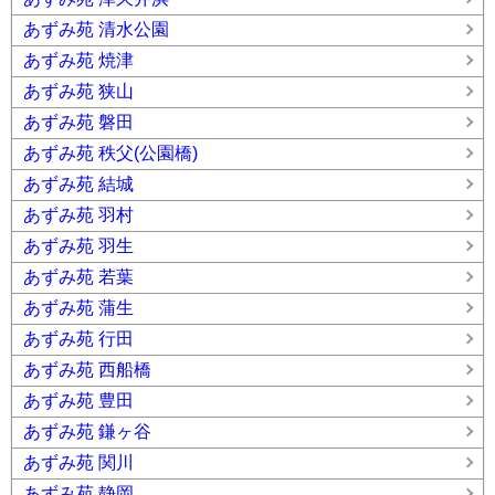
あずみ苑 清水公園
あずみ苑 焼津
あずみ苑 狭山
あずみ苑 磐田
あずみ苑 秩父(公園橋)
あずみ苑 結城
あずみ苑 羽村
あずみ苑 羽生
あずみ苑 若葉
あずみ苑 蒲生
あずみ苑 行田
あずみ苑 西船橋
あずみ苑 豊田
あずみ苑 鎌ヶ谷
あずみ苑 関川
あずみ苑 静岡