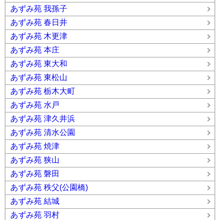
あずみ苑 我孫子
あずみ苑 春日井
あずみ苑 木更津
あずみ苑 本庄
あずみ苑 東大和
あずみ苑 東松山
あずみ苑 栃木大町
あずみ苑 水戸
あずみ苑 津久井浜
あずみ苑 清水公園
あずみ苑 焼津
あずみ苑 狭山
あずみ苑 磐田
あずみ苑 秩父(公園橋)
あずみ苑 結城
あずみ苑 羽村