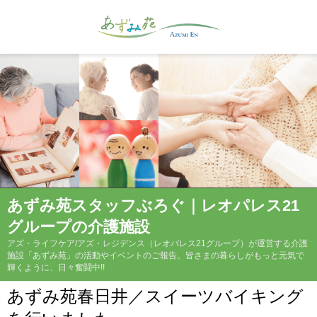
あずみ苑スタッフぶろぐ｜レオパレス21
グループの介護施設
アズ・ライフケア/アズ・レジデンス（レオパレス21グループ）が運営する介護
施設「あずみ苑」の活動やイベントのご報告。皆さまの暮らしがもっと元気で
輝くように、日々奮闘中!!
あずみ苑春日井／スイーツバイキング