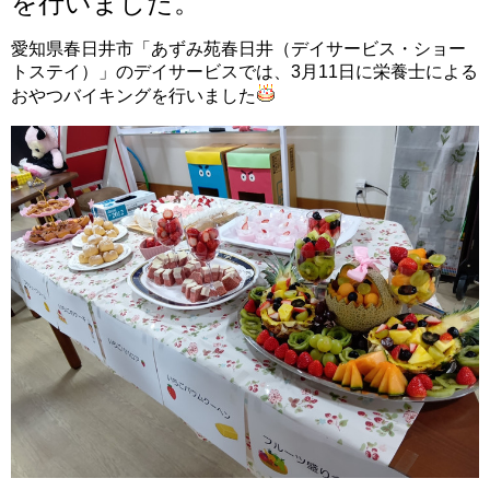
を行いました。
愛知県春日井市「あずみ苑春日井（デイサービス・ショー
トステイ）」のデイサービスでは、3月11日に栄養士による
おやつバイキングを行いました