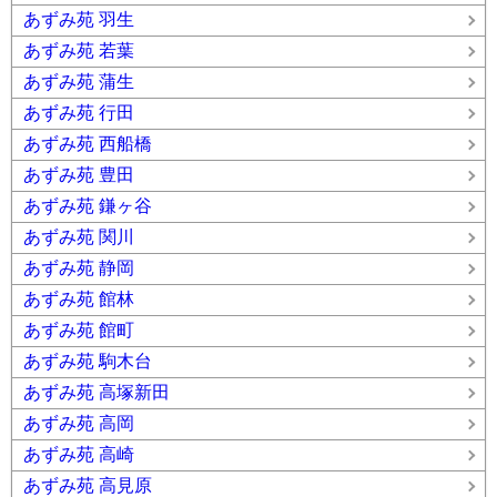
あずみ苑 羽生
あずみ苑 若葉
あずみ苑 蒲生
あずみ苑 行田
あずみ苑 西船橋
あずみ苑 豊田
あずみ苑 鎌ヶ谷
あずみ苑 関川
あずみ苑 静岡
あずみ苑 館林
あずみ苑 館町
あずみ苑 駒木台
あずみ苑 高塚新田
あずみ苑 高岡
あずみ苑 高崎
あずみ苑 高見原