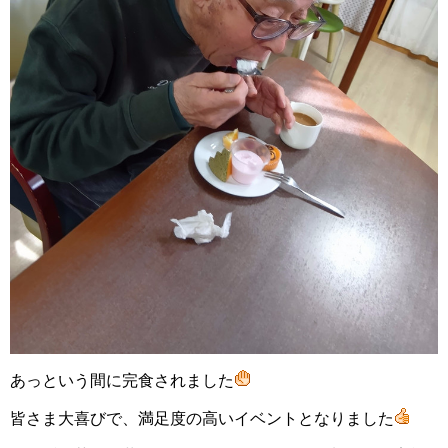
あっという間に完食されました
皆さま大喜びで、満足度の高いイベントとなりました