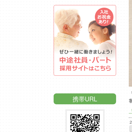
携帯URL