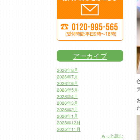
アーカイブ
2026年8月
2026年7月
2026年6月
2026年5月
2026年4月
2026年3月
2026年2月
2026年1月
2025年12月
2025年11月
もっと読む