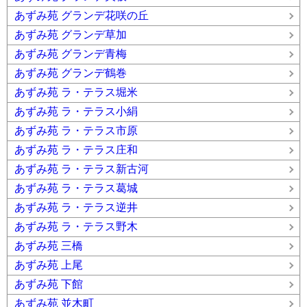
あずみ苑 グランデ花咲の丘
あずみ苑 グランデ草加
あずみ苑 グランデ青梅
あずみ苑 グランデ鶴巻
あずみ苑 ラ・テラス堀米
あずみ苑 ラ・テラス小絹
あずみ苑 ラ・テラス市原
あずみ苑 ラ・テラス庄和
あずみ苑 ラ・テラス新古河
あずみ苑 ラ・テラス葛城
あずみ苑 ラ・テラス逆井
あずみ苑 ラ・テラス野木
あずみ苑 三橋
あずみ苑 上尾
あずみ苑 下館
あずみ苑 並木町