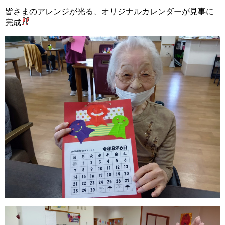
皆さまのアレンジが光る、オリジナルカレンダーが見事に
完成