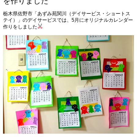
を作りました
栃木県佐野市「あずみ苑関川（デイサービス・ショートス
テイ）」のデイサービスでは、5月にオリジナルカレンダー
作りをしました