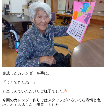
完成したカレンダーを手に、
「よくできたね
」
と楽しんでいただけたご様子でした
今回のカレンダー作りではスタッフがいろいろな表情と色
のてるてる坊主をご用意しました。