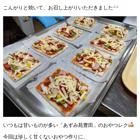
こんがりと焼いて、お召し上がりいただきました
いつもは甘いものが多い「あずみ苑豊田」のおやつレク
今回は珍しく甘くないおやつ作りに、