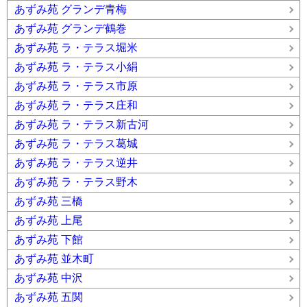
あずみ苑 グランデ青梅
あずみ苑 グランデ鶴巻
あずみ苑 ラ・テラス堀米
あずみ苑 ラ・テラス小絹
あずみ苑 ラ・テラス市原
あずみ苑 ラ・テラス庄和
あずみ苑 ラ・テラス新古河
あずみ苑 ラ・テラス葛城
あずみ苑 ラ・テラス逆井
あずみ苑 ラ・テラス野木
あずみ苑 三橋
あずみ苑 上尾
あずみ苑 下館
あずみ苑 並木町
あずみ苑 中沢
あずみ苑 五関