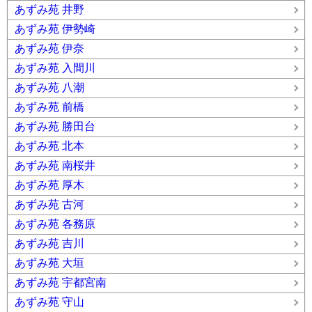
あずみ苑 井野
あずみ苑 伊勢崎
あずみ苑 伊奈
あずみ苑 入間川
あずみ苑 八潮
あずみ苑 前橋
あずみ苑 勝田台
あずみ苑 北本
あずみ苑 南桜井
あずみ苑 厚木
あずみ苑 古河
あずみ苑 各務原
あずみ苑 吉川
あずみ苑 大垣
あずみ苑 宇都宮南
あずみ苑 守山