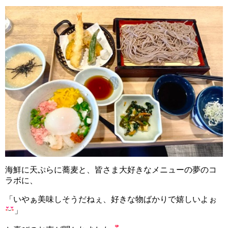
海鮮に天ぷらに蕎麦と、皆さま大好きなメニューの夢のコ
ラボに、
「いやぁ美味しそうだねぇ、好きな物ばかりで嬉しいよぉ
」