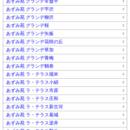
あずみ苑 グランデ常盤平
あずみ苑 グランデ平沢
あずみ苑 グランデ柳沢
あずみ苑 グランデ桜
あずみ苑 グランデ矢板
あずみ苑 グランデ花咲の丘
あずみ苑 グランデ草加
あずみ苑 グランデ青梅
あずみ苑 グランデ鶴巻
あずみ苑 ラ・テラス堀米
あずみ苑 ラ・テラス小絹
あずみ苑 ラ・テラス市原
あずみ苑 ラ・テラス庄和
あずみ苑 ラ・テラス新古河
あずみ苑 ラ・テラス葛城
あずみ苑 ラ・テラス逆井