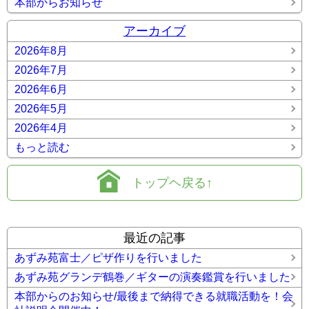
本部からお知らせ
アーカイブ
2026年8月
2026年7月
2026年6月
2026年5月
2026年4月
もっと読む
トップヘ戻る↑
最近の記事
あずみ苑富士／ピザ作りを行いました
あずみ苑グランデ鶴巻／ギターの演奏鑑賞を行いました
本部からのお知らせ/最後まで納得できる就職活動を！会