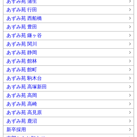
あずみ苑 蒲生
あずみ苑 行田
あずみ苑 西船橋
あずみ苑 豊田
あずみ苑 鎌ヶ谷
あずみ苑 関川
あずみ苑 静岡
あずみ苑 館林
あずみ苑 館町
あずみ苑 駒木台
あずみ苑 高塚新田
あずみ苑 高岡
あずみ苑 高崎
あずみ苑 高見原
あずみ苑 鹿沼
新卒採用