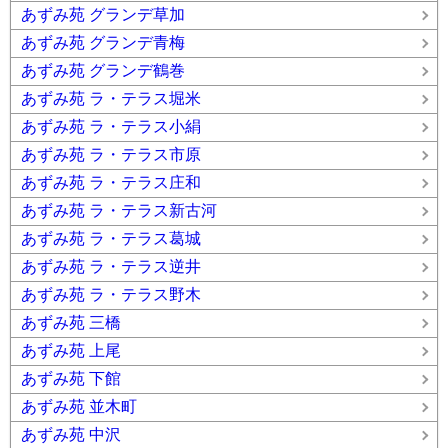
あずみ苑 グランデ草加
あずみ苑 グランデ青梅
あずみ苑 グランデ鶴巻
あずみ苑 ラ・テラス堀米
あずみ苑 ラ・テラス小絹
あずみ苑 ラ・テラス市原
あずみ苑 ラ・テラス庄和
あずみ苑 ラ・テラス新古河
あずみ苑 ラ・テラス葛城
あずみ苑 ラ・テラス逆井
あずみ苑 ラ・テラス野木
あずみ苑 三橋
あずみ苑 上尾
あずみ苑 下館
あずみ苑 並木町
あずみ苑 中沢