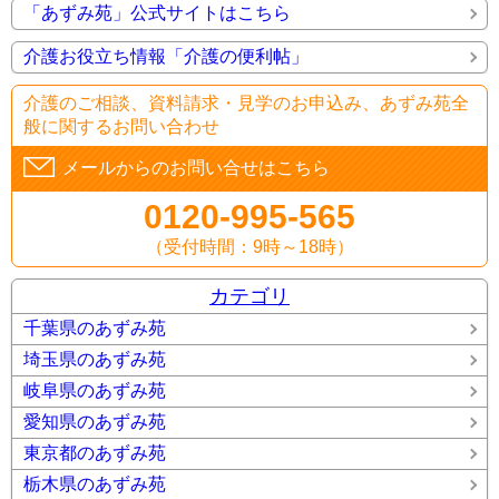
「あずみ苑」公式サイトはこちら
介護お役立ち情報「介護の便利帖」
介護のご相談、資料請求・見学のお申込み、あずみ苑全
般に関するお問い合わせ
メールからのお問い合せはこちら
0120-995-565
（受付時間：9時～18時）
カテゴリ
千葉県のあずみ苑
埼玉県のあずみ苑
岐阜県のあずみ苑
愛知県のあずみ苑
東京都のあずみ苑
栃木県のあずみ苑