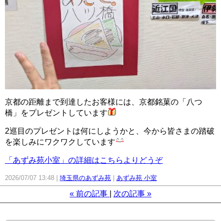
京都の距離まで到達したお客様には、京都銘菓の「八つ
橋」をプレゼントしています
2巡目のプレゼントは何にしようかと、今から皆さまの踏破
を楽しみにワクワクしています
「あずみ苑小室」の詳細はこちらよりどうぞ
2026/07/07 13:48
埼玉県のあずみ苑
あずみ苑 小室
«
前の記事
次の記事
»