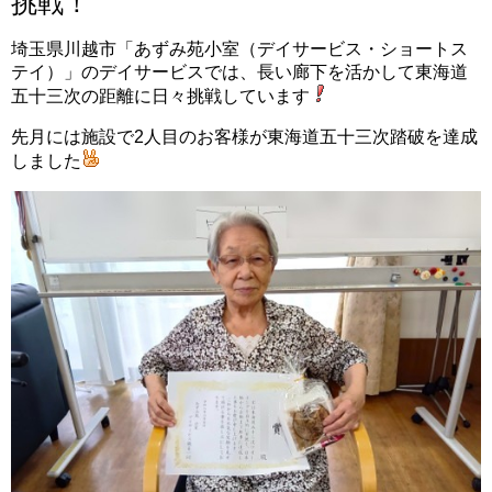
挑戦！
埼玉県川越市「あずみ苑小室（デイサービス・ショートス
テイ）」のデイサービスでは、長い廊下を活かして東海道
五十三次の距離に日々挑戦しています
先月には施設で2人目のお客様が東海道五十三次踏破を達成
しました