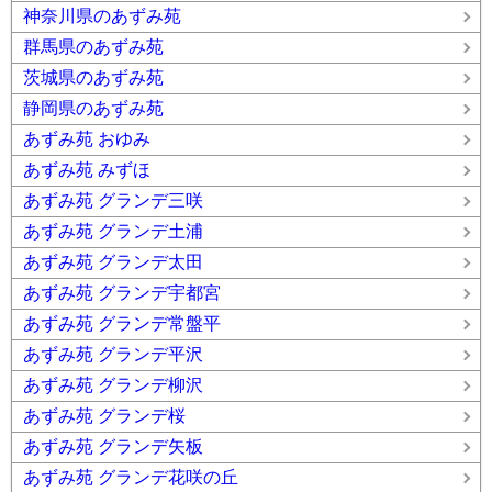
神奈川県のあずみ苑
群馬県のあずみ苑
茨城県のあずみ苑
静岡県のあずみ苑
あずみ苑 おゆみ
あずみ苑 みずほ
あずみ苑 グランデ三咲
あずみ苑 グランデ土浦
あずみ苑 グランデ太田
あずみ苑 グランデ宇都宮
あずみ苑 グランデ常盤平
あずみ苑 グランデ平沢
あずみ苑 グランデ柳沢
あずみ苑 グランデ桜
あずみ苑 グランデ矢板
あずみ苑 グランデ花咲の丘