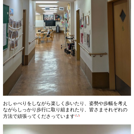
おしゃべりをしながら楽しく歩いたり、姿勢や歩幅を考え
ながらしっかり歩行に取り組まれたり、皆さまそれぞれの
方法で頑張ってくださっています