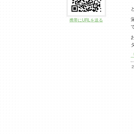
携帯にURLを送る