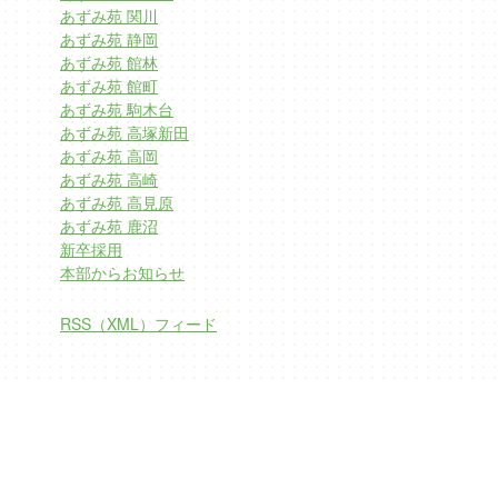
あずみ苑 関川
あずみ苑 静岡
あずみ苑 館林
あずみ苑 館町
あずみ苑 駒木台
あずみ苑 高塚新田
あずみ苑 高岡
あずみ苑 高崎
あずみ苑 高見原
あずみ苑 鹿沼
新卒採用
本部からお知らせ
RSS（XML）フィード