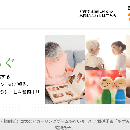
ヘ戻る
« 恒例ビンゴ大会とカーリングゲームを行いました／我孫子市「あずみ
苑我孫子」