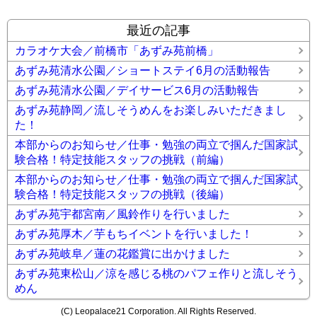
最近の記事
カラオケ大会／前橋市「あずみ苑前橋」
あずみ苑清水公園／ショートステイ6月の活動報告
あずみ苑清水公園／デイサービス6月の活動報告
あずみ苑静岡／流しそうめんをお楽しみいただきまし
た！
本部からのお知らせ／仕事・勉強の両立で掴んだ国家試
験合格！特定技能スタッフの挑戦（前編）
本部からのお知らせ／仕事・勉強の両立で掴んだ国家試
験合格！特定技能スタッフの挑戦（後編）
あずみ苑宇都宮南／風鈴作りを行いました
あずみ苑厚木／芋もちイベントを行いました！
あずみ苑岐阜／蓮の花鑑賞に出かけました
あずみ苑東松山／涼を感じる桃のパフェ作りと流しそう
めん
(C) Leopalace21 Corporation. All Rights Reserved.