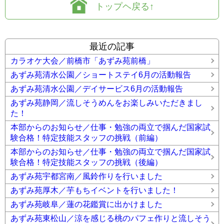
トップヘ戻る↑
最近の記事
カラオケ大会／前橋市「あずみ苑前橋」
あずみ苑清水公園／ショートステイ6月の活動報告
あずみ苑清水公園／デイサービス6月の活動報告
あずみ苑静岡／流しそうめんをお楽しみいただきまし
た！
本部からのお知らせ／仕事・勉強の両立で掴んだ国家試
験合格！特定技能スタッフの挑戦（前編）
本部からのお知らせ／仕事・勉強の両立で掴んだ国家試
験合格！特定技能スタッフの挑戦（後編）
あずみ苑宇都宮南／風鈴作りを行いました
あずみ苑厚木／芋もちイベントを行いました！
あずみ苑岐阜／蓮の花鑑賞に出かけました
あずみ苑東松山／涼を感じる桃のパフェ作りと流しそう