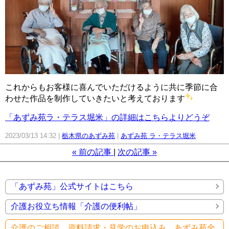
これからもお客様に喜んでいただけるように共に季節に合
わせた作品を制作していきたいと考えております
「あずみ苑ラ・テラス堀米」の詳細はこちらよりどうぞ
2023/03/13 14:32
栃木県のあずみ苑
あずみ苑 ラ・テラス堀米
«
前の記事
次の記事
»
「あずみ苑」公式サイトはこちら
介護お役立ち情報「介護の便利帖」
介護のご相談、資料請求・見学のお申込み、あずみ苑全