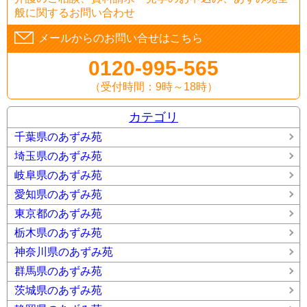
般に関するお問い合わせ
メールからのお問い合せはこちら
0120-995-565
（受付時間：9時～18時）
カテゴリ
千葉県のあずみ苑
埼玉県のあずみ苑
岐阜県のあずみ苑
愛知県のあずみ苑
東京都のあずみ苑
栃木県のあずみ苑
神奈川県のあずみ苑
群馬県のあずみ苑
茨城県のあずみ苑