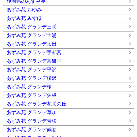
静岡県のあずみ苑
あずみ苑 おゆみ
あずみ苑 みずほ
あずみ苑 グランデ三咲
あずみ苑 グランデ土浦
あずみ苑 グランデ太田
あずみ苑 グランデ宇都宮
あずみ苑 グランデ常盤平
あずみ苑 グランデ平沢
あずみ苑 グランデ柳沢
あずみ苑 グランデ桜
あずみ苑 グランデ矢板
あずみ苑 グランデ花咲の丘
あずみ苑 グランデ草加
あずみ苑 グランデ青梅
あずみ苑 グランデ鶴巻