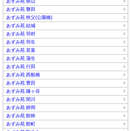
あずみ苑 狭山
あずみ苑 磐田
あずみ苑 秩父(公園橋)
あずみ苑 結城
あずみ苑 羽村
あずみ苑 羽生
あずみ苑 若葉
あずみ苑 蒲生
あずみ苑 行田
あずみ苑 西船橋
あずみ苑 豊田
あずみ苑 鎌ヶ谷
あずみ苑 関川
あずみ苑 静岡
あずみ苑 館林
あずみ苑 館町