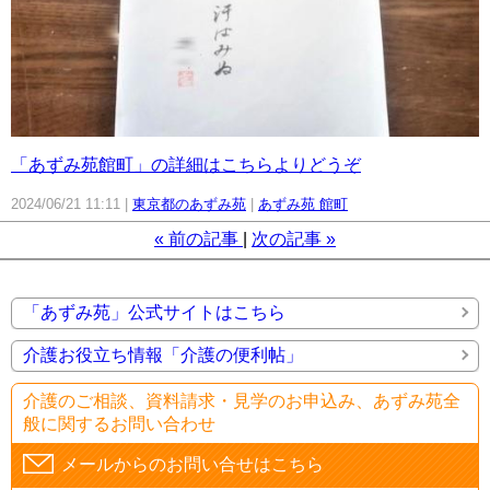
「あずみ苑館町」の詳細はこちらよりどうぞ
2024/06/21 11:11
東京都のあずみ苑
あずみ苑 館町
«
前の記事
次の記事
»
「あずみ苑」公式サイトはこちら
介護お役立ち情報「介護の便利帖」
介護のご相談、資料請求・見学のお申込み、あずみ苑全
般に関するお問い合わせ
メールからのお問い合せはこちら