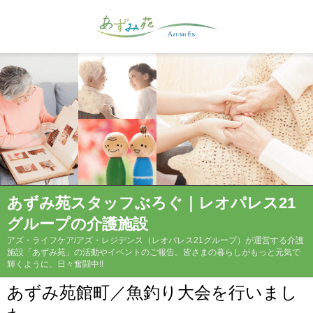
あずみ苑スタッフぶろぐ｜レオパレス21
グループの介護施設
アズ・ライフケア/アズ・レジデンス（レオパレス21グループ）が運営する介護
施設「あずみ苑」の活動やイベントのご報告。皆さまの暮らしがもっと元気で
輝くように、日々奮闘中!!
あずみ苑館町／魚釣り大会を行いまし