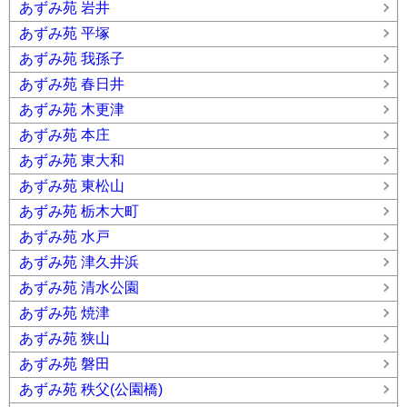
あずみ苑 岩井
あずみ苑 平塚
あずみ苑 我孫子
あずみ苑 春日井
あずみ苑 木更津
あずみ苑 本庄
あずみ苑 東大和
あずみ苑 東松山
あずみ苑 栃木大町
あずみ苑 水戸
あずみ苑 津久井浜
あずみ苑 清水公園
あずみ苑 焼津
あずみ苑 狭山
あずみ苑 磐田
あずみ苑 秩父(公園橋)