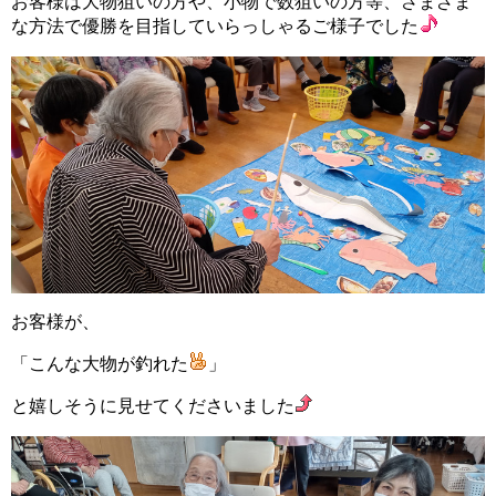
お客様は大物狙いの方や、小物で数狙いの方等、さまざま
な方法で優勝を目指していらっしゃるご様子でした
お客様が、
「こんな大物が釣れた
」
と嬉しそうに見せてくださいました