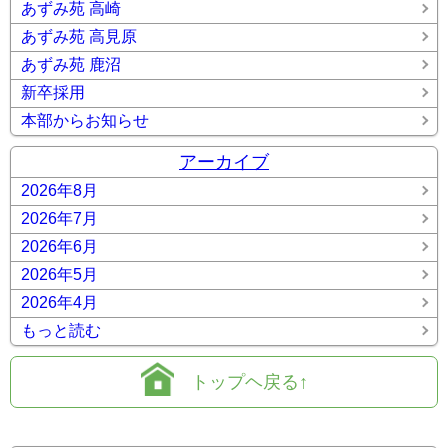
あずみ苑 高崎
あずみ苑 高見原
あずみ苑 鹿沼
新卒採用
本部からお知らせ
アーカイブ
2026年8月
2026年7月
2026年6月
2026年5月
2026年4月
もっと読む
トップヘ戻る↑