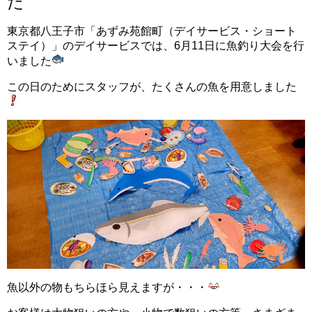
た
東京都八王子市「あずみ苑館町（デイサービス・ショート
ステイ）」のデイサービスでは、6月11日に魚釣り大会を行
いました
この日のためにスタッフが、たくさんの魚を用意しました
魚以外の物もちらほら見えますが・・・