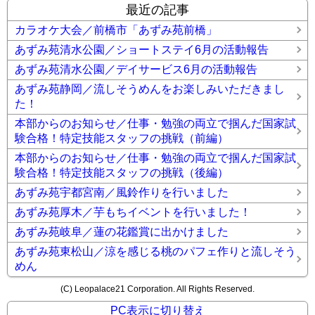
最近の記事
カラオケ大会／前橋市「あずみ苑前橋」
あずみ苑清水公園／ショートステイ6月の活動報告
あずみ苑清水公園／デイサービス6月の活動報告
あずみ苑静岡／流しそうめんをお楽しみいただきまし
た！
本部からのお知らせ／仕事・勉強の両立で掴んだ国家試
験合格！特定技能スタッフの挑戦（前編）
本部からのお知らせ／仕事・勉強の両立で掴んだ国家試
験合格！特定技能スタッフの挑戦（後編）
あずみ苑宇都宮南／風鈴作りを行いました
あずみ苑厚木／芋もちイベントを行いました！
あずみ苑岐阜／蓮の花鑑賞に出かけました
あずみ苑東松山／涼を感じる桃のパフェ作りと流しそう
めん
(C) Leopalace21 Corporation. All Rights Reserved.
PC表示に切り替え