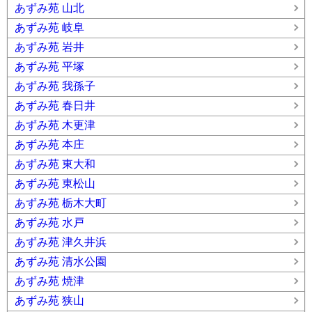
あずみ苑 山北
あずみ苑 岐阜
あずみ苑 岩井
あずみ苑 平塚
あずみ苑 我孫子
あずみ苑 春日井
あずみ苑 木更津
あずみ苑 本庄
あずみ苑 東大和
あずみ苑 東松山
あずみ苑 栃木大町
あずみ苑 水戸
あずみ苑 津久井浜
あずみ苑 清水公園
あずみ苑 焼津
あずみ苑 狭山