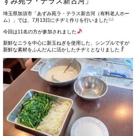
ずみ苑ラ・テラス新古河」
埼玉県加須市「あずみ苑ラ・テラス新古河（有料老人ホー
ム）」では、7月13日にチヂミ作りを行いました
今回は11名の方が参加されました
新鮮なニラを中心に新玉ねぎを使用した、シンプルですが
新鮮な素材をふんだんに活かしたチヂミとなりました