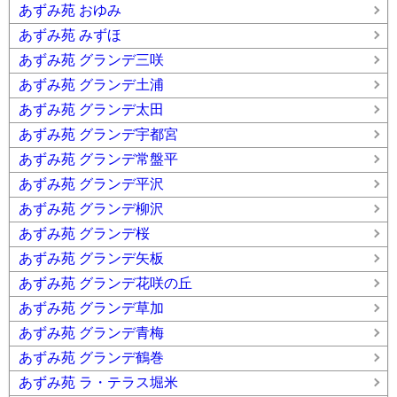
あずみ苑 おゆみ
あずみ苑 みずほ
あずみ苑 グランデ三咲
あずみ苑 グランデ土浦
あずみ苑 グランデ太田
あずみ苑 グランデ宇都宮
あずみ苑 グランデ常盤平
あずみ苑 グランデ平沢
あずみ苑 グランデ柳沢
あずみ苑 グランデ桜
あずみ苑 グランデ矢板
あずみ苑 グランデ花咲の丘
あずみ苑 グランデ草加
あずみ苑 グランデ青梅
あずみ苑 グランデ鶴巻
あずみ苑 ラ・テラス堀米