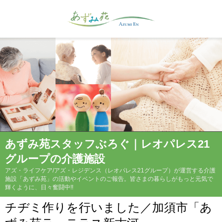
あずみ苑スタッフぶろぐ｜レオパレス21
グループの介護施設
アズ・ライフケア/アズ・レジデンス（レオパレス21グループ）が運営する介護
施設「あずみ苑」の活動やイベントのご報告。皆さまの暮らしがもっと元気で
輝くように、日々奮闘中!!
チヂミ作りを行いました／加須市「あ