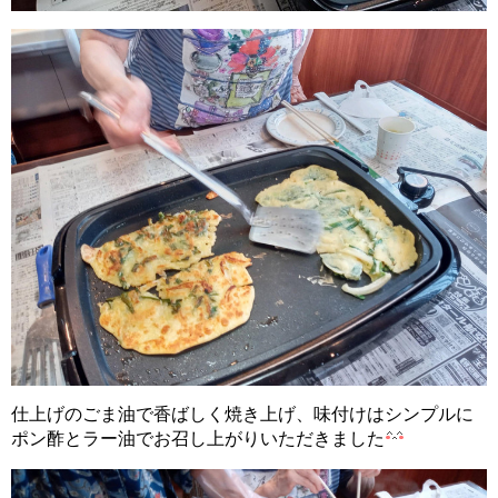
仕上げのごま油で香ばしく焼き上げ、味付けはシンプルに
ポン酢とラー油でお召し上がりいただきました