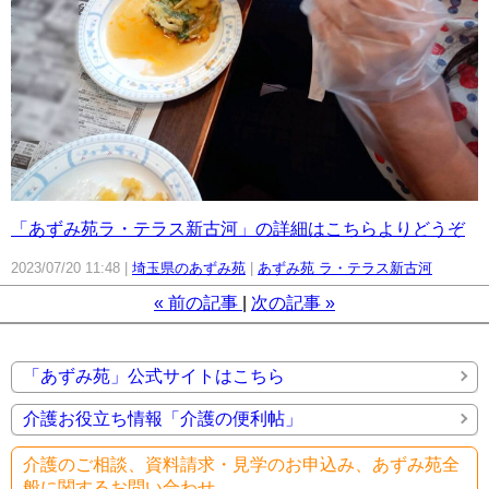
「あずみ苑ラ・テラス新古河」の詳細はこちらよりどうぞ
2023/07/20 11:48
埼玉県のあずみ苑
あずみ苑 ラ・テラス新古河
«
前の記事
次の記事
»
「あずみ苑」公式サイトはこちら
介護お役立ち情報「介護の便利帖」
介護のご相談、資料請求・見学のお申込み、あずみ苑全
般に関するお問い合わせ